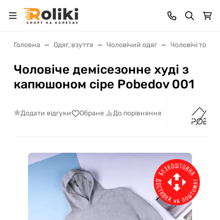
Головна
Одяг, взуття
Чоловічий одяг
Чоловічі толст
Чоловіче демісезонне худі з
капюшоном сіре Pobedov 001
Додати відгуки
Обране
До порівняння