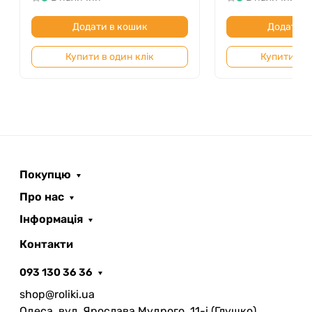
Додати в кошик
Додати в
Купити в один клік
Купити в о
Покупцю
Про нас
Інформація
Контакти
093 130 36 36
shop@roliki.ua
Одеса, вул. Ярослава Мудрого, 11-i (Глушко)