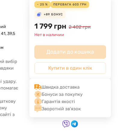
- 25 %
ПЕРЕВАГА
603
ГРН
+89
БОНУС
1 799
грн
вий
2 402
грн
 41, 39,5
Нет в наличии
а
ам
Додати до кошика
ний вибір
Купити в один клік
Завдяки
і удару.
Швидка доставка
опомагає
Бонуси за покупку
даткову
Гарантія якості
ому
Зворотній зв'язок
сайті з