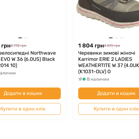
грн
1 804
грн
3 772
грн
3 075
грн
 велосипедні Northwave
Черевики зимові жіночі
 EVO W 36 (6.0US) Black
Karrimor ERIE 2 LADIES
014 10)
WEATHERTITE W 37 (4.0UK)
(K1031-OLV) O
наличии
В наличии
Додати в кошик
Додати в кошик
Купити в один клік
Купити в один клік