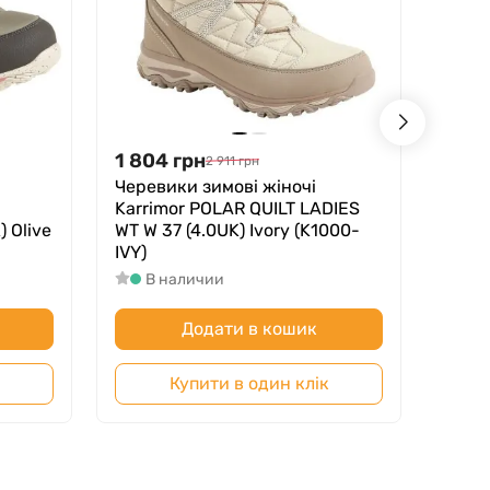
1 804
грн
1 75
2 911
грн
Черевики зимові жіночі
Cанда
Karrimor POLAR QUILT LADIES
2 LAD
 Olive
WT W 37 (4.0UK) Ivory (K1000-
Black
IVY)
В
В наличии
Додати в кошик
Купити в один клік