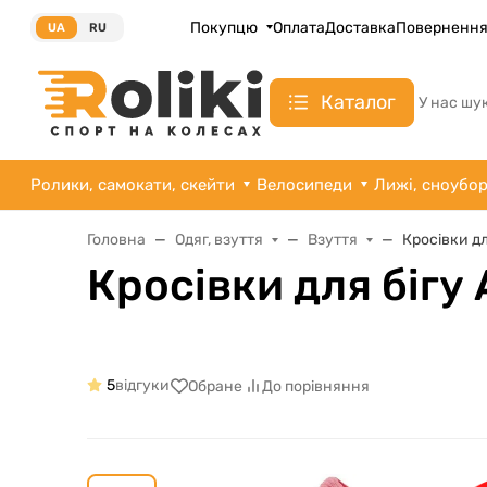
Покупцю
Оплата
Доставка
Поверненн
UA
RU
Каталог
У нас шу
Ролики, самокати, скейти
Велосипеди
Лижі, сноубо
Головна
Одяг, взуття
Взуття
Кросівки дл
Кросівки для бігу 
5
відгуки
Обране
До порівняння