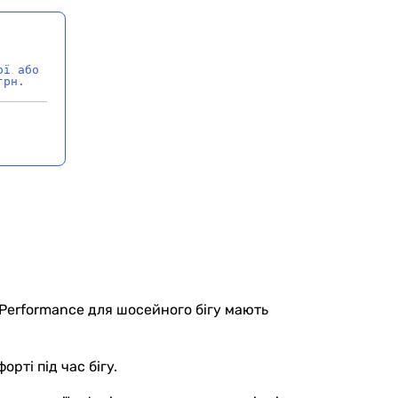
ої або
грн.
ї Performance для шосейного бігу мають
рті під час бігу.