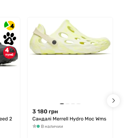
4
4
4
3 180
грн
1 29
eed 2
Сандалі Merrell Hydro Moc Wms
Шкар
SC 5
В наличии
MERI