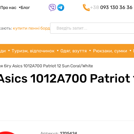
+38
093 130 36 36
я
Про нас
Блог
кають:
купити пенні борд
рди
Туризм, відпочинок
Одяг, взуття
Рюкзаки, сумки
я бігу Asics 1012A700 Patriot 12 Sun Coral/White
Asics 1012A700 Patriot
Артикул:
2705424