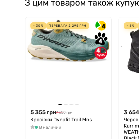
З цим товаром також купу
4
- 30%
ПЕРЕВАГА
2 295
ГРН
- 8%
4
4
5 355
грн
3 65
7 650
грн
Кросівки Dynafit Trail Mns
Череви
Karri
В наличии
WEATH
Black 