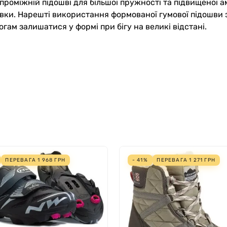
проміжній підошві для більшої пружності та підвищеної ам
сівки. Нарешті використання формованої гумової підошви
ам залишатися у формі при бігу на великі відстані.
ПЕРЕВАГА
1 968
ГРН
- 41%
ПЕРЕВАГА
1 271
ГРН