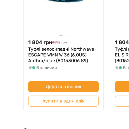
1 804
грн
1 804
3 772
грн
Туфлі велосипедні Northwave
Туфлі
ESCAPE WMN W 36 (6.0US)
ELISIR
Anthra/blue (80153006 89)
(80152
В наличии
В 
Додати в кошик
Купити в один клік