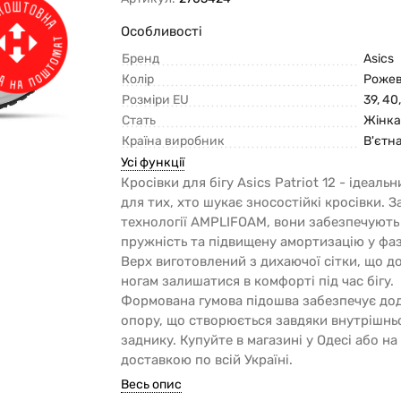
Особливості
Бренд
Asics
Колір
Роже
Розміри EU
39, 40,
Стать
Жінк
Країна виробник
В'єтн
Усі функції
Кросівки для бігу Asics Patriot 12 - ідеаль
для тих, хто шукає зносостійкі кросівки. 
технології AMPLIFOAM, вони забезпечують
пружність та підвищену амортизацію у фаз
Верх виготовлений з дихаючої сітки, що д
ногам залишатися в комфорті під час бігу.
Формована гумова підошва забезпечує до
опору, що створюється завдяки внутрішнь
заднику. Купуйте в магазині у Одесі або на 
доставкою по всій Україні.
Весь опис