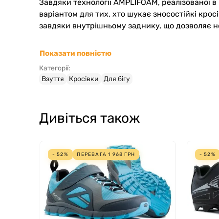
Завдяки технології AMPLIFOAM, реалізованої в 
варіантом для тих, хто шукає зносостійкі кро
завдяки внутрішньому заднику, що дозволяє ног
Показати повністю
Категорії:
Взуття
Кросівки
Для бігу
Дивіться також
- 52%
ПЕРЕВАГА
1 968
ГРН
- 52%