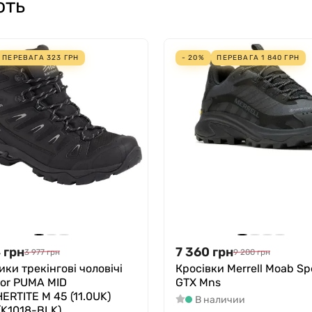
ють
ПЕРЕВАГА
323
ГРН
- 20%
ПЕРЕВАГА
1 840
ГРН
4
грн
7 360
грн
3 977
грн
9 200
грн
ки трекінгові чоловічі
Кросівки Merrell Moab Sp
mor PUMA MID
GTX Mns
ERTITE M 45 (11.0UK)
В наличии
(K1018-BLK)