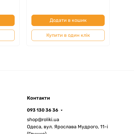
В
Додати в кошик
Купити в один клік
Контакти
093 130 36 36
shop@roliki.ua
Одеса, вул. Ярослава Мудрого, 11-i
(Глушко)