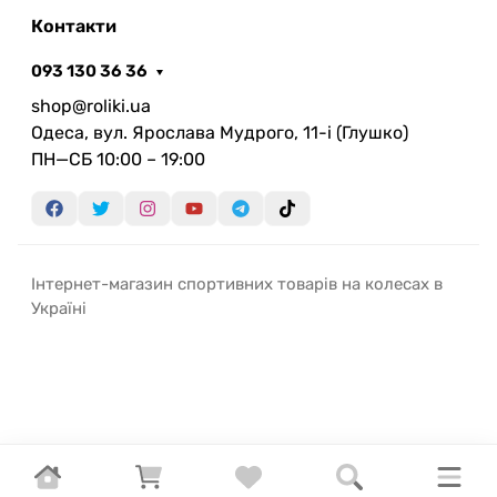
аксесуари для шанувальників екшн-спорту, і
Контакти
гріпси Fiend Flangeless Team — один із
популярних варіантів для тих, хто цінує комфорт і
093 130 36 36
простоту у керуванні велосипедом.
shop@roliki.ua
Одеса, вул. Ярослава Мудрого, 11-i (Глушко)
Завдяки своїм параметрам, Fiend Flangeless Team
ПН—СБ 10:00 – 19:00
підходять для тривалих тренувань та
агресивного катання, забезпечуючи при цьому
впевнений захват навіть у складних умовах.
Інтернет-магазин спортивних товарів на колесах в
Україні