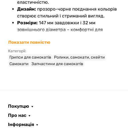
еластичністю.
Дизайн:
прозоро-чорне поєднання кольорів
створює стильний і стриманий вигляд.
Розміри:
147 мм завдовжки і 32 мм
зовнішнього діаметра – комфортні для
більшості стилів катання.
Показати повністю
Тип:
гріпси без фланця, що дають можливість
легко контролювати положення рук на кермі.
Категорії:
Гарантія:
на виріб надається гарантія
Грипси для самокатів
Ролики, самокати, скейти
строком 12 місяців.
Самокати
Запчастини для самокатів
Бренд Fiend зареєстрований у Сполучених
Штатах, а саме виробництво здійснюється у
Китаї. Це поєднання дозволяє отримати продукт
із продуманими характеристиками, що
відповідають вимогам BMX та інших
Покупцю
екстремальних дисциплін.
Про нас
Інформація
У магазині «Ролики» представлені якісні