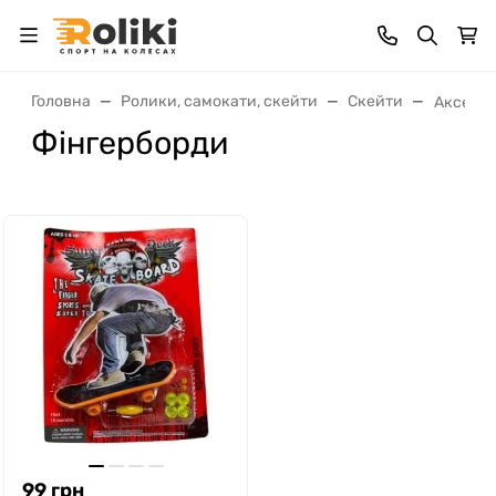
Головна
Ролики, самокати, скейти
Скейти
Аксесуа
Фінгерборди
99
грн