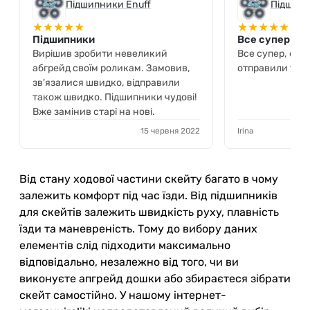
Підшипники Enuff
Підшипн
★
★
★
★
★
★
★
★
★
★
Підшипники
Все супер
Вирішив зробити невеликий
Все супер, свя
абгрейд своїм роликам. Замовив,
отправили тож
зв'язалися швидко, відправили
також швидко. Підшипники чудові!
Вже замінив старі на нові.
15 червня 2022
Irina
Від стану ходової частини скейту багато в чому
залежить комфорт під час їзди. Від підшипників
для скейтів залежить швидкість руху, плавність
їзди та маневреність. Тому до вибору даних
елементів слід підходити максимально
відповідально, незалежно від того, чи ви
виконуєте апгрейд дошки або збираєтеся зібрати
скейт самостійно. У нашому інтернет-