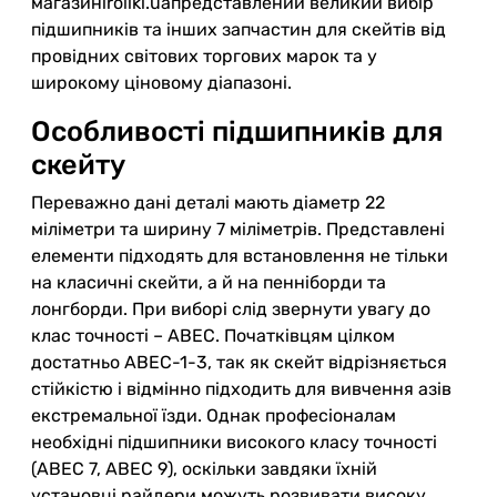
магазиніroliki.uaпредставлений великий вибір
підшипників та інших запчастин для скейтів від
провідних світових торгових марок та у
широкому ціновому діапазоні.
Особливості підшипників для
скейту
Переважно дані деталі мають діаметр 22
міліметри та ширину 7 міліметрів. Представлені
елементи підходять для встановлення не тільки
на класичні скейти, а й на пенніборди та
лонгборди. При виборі слід звернути увагу до
клас точності – АВЕС. Початківцям цілком
достатньо АВЕС-1-3, так як скейт відрізняється
стійкістю і відмінно підходить для вивчення азів
екстремальної їзди. Однак професіоналам
необхідні підшипники високого класу точності
(АВЕС 7, АВЕС 9), оскільки завдяки їхній
установці райдери можуть розвивати високу