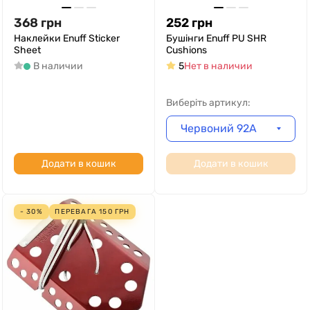
368
грн
252
грн
Наклейки Enuff Sticker
Бушінги Enuff PU SHR
Sheet
Cushions
В наличии
5
Нет в наличии
Виберіть артикул:
Червоний 92А
Додати в кошик
Додати в кошик
- 30%
ПЕРЕВАГА
150
ГРН