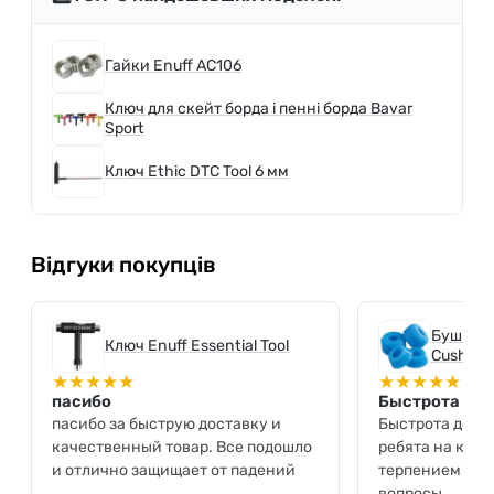
Гайки Enuff AC106
Ключ для скейт борда і пенні борда Bavar
Sport
Ключ Ethic DTC Tool 6 мм
Відгуки покупців
Бушінги
Ключ Enuff Essential Tool
Cushion
★
★
★
★
★
★
★
★
★
★
пасибо
Быстрота дос
пасибо за быструю доставку и
Быстрота дост
качественный товар. Все подошло
ребята на касс
и отлично защищает от падений
терпением отв
вопросы