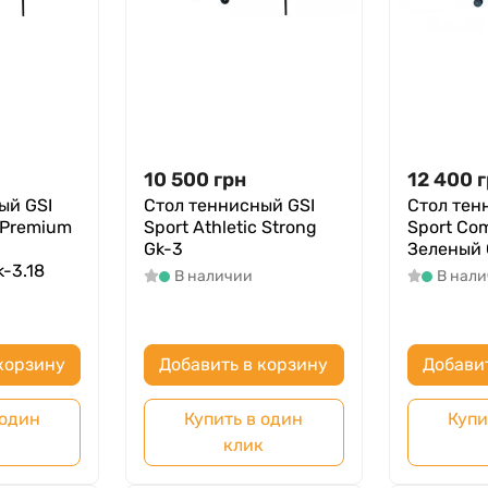
10 500
грн
12 400
г
ый GSI
Стол теннисный GSI
Стол тен
c Premium
Sport Athletic Strong
Sport Co
Gk-3
Зеленый 
-3.18
В наличии
В нал
корзину
Добавить в корзину
Добави
 один
Купить в один
Купи
к
клик