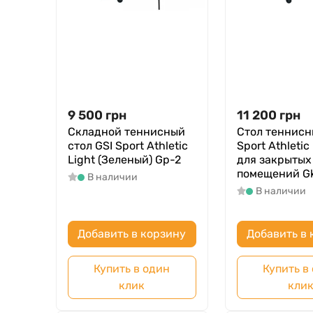
9 500
грн
11 200
грн
Складной теннисный
Стол теннисн
стол GSI Sport Athletic
Sport Athleti
Light (Зеленый) Gp-2
для закрытых
помещений Gk
В наличии
В наличии
Добавить в корзину
Добавить в 
Купить в один
Купить в
клик
кли