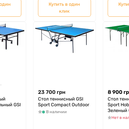
 один
Купить в один
Купи
к
клик
23 700
грн
8 900
г
ный
Стол теннисный GSI
Стол тен
ьный GSI
Sport Compact Outdoor
Sport Hob
Зеленый 
В наличии
Нет в н