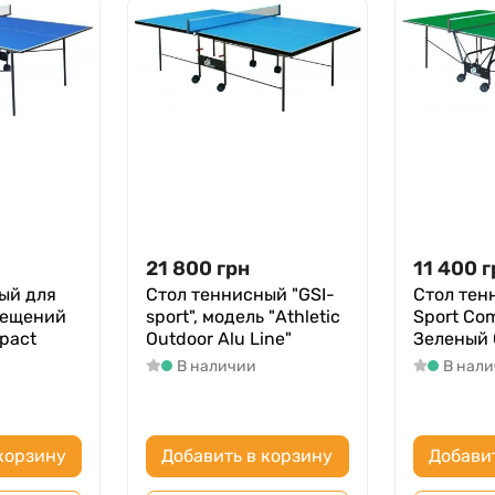
21 800
грн
11 400
г
ый для
Стол теннисный "GSI-
Стол тен
мещений
sport", модель "Athletic
Sport Com
pact
Outdoor Alu Line"
Зеленый 
В наличии
В нал
корзину
Добавить в корзину
Добави