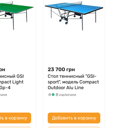
рн
23 700
грн
нисный GSI
Стол теннисный "GSI-
pact Light
sport", модель Compact
Gp-4
Outdoor Alu Line
ичии
В наличии
ть в корзину
Добавить в корзину