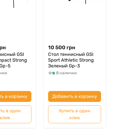
рн
10 500
грн
нисный GSI
Стол теннисный GSI
mpact Strong
Sport Athletic Strong
Gp-5
Зеленый Gp-3
ичии
В наличии
ть в корзину
Добавить в корзину
ть в один
Купить в один
клик
клик