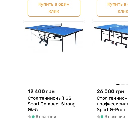
Купить в один
Купить в
клик
кли
12 400
грн
26 000
грн
Стол теннисный GSI
Стол теннис
Sport Compact Strong
профессионал
Gk-5
Sport G-Profi
В наличии
В наличии