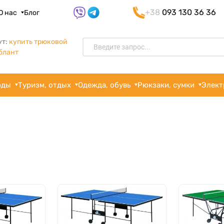
+38
093 130 36 36
О нас
Блог
ут:
купить трюковой
блант
рды
Туризм, отдых
Одежда, обувь
Рюкзаки, сумки
Элект