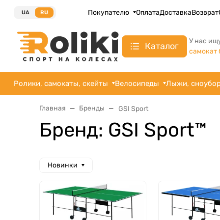
Покупателю
Оплата
Доставка
Возврат
UA
RU
У нас ищ
Каталог
самокат 
Ролики, самокаты, скейты
Велосипеды
Лыжи, сноубо
Главная
Бренды
GSI Sport
Бренд: GSI Sport™
Новинки