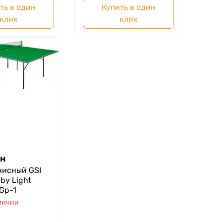
ть в один
Купить в один
клик
клик
рн
нисный GSI
by Light
Gp-1
аличии