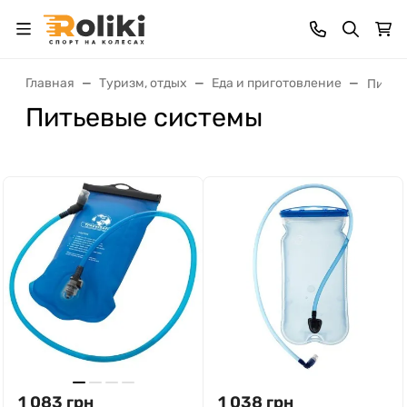
Главная
Туризм, отдых
Еда и приготовление
Питье
Питьевые системы
1 083
грн
1 038
грн