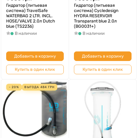
Гидратор (питьевая
Гидратор (питьевая
система) TravelSafe
система) Cycledesign
WATERBAG 2 LTR. INCL.
HYDRA RESERVOIR
HOSE/VALVE 2.0л Dutch
Transparant blue 2.0л
blue (TS2236)
(BG0031+)
В наличии
В наличии
Добавить в корзину
Добавить в корзину
Купить в один клик
Купить в один клик
- 20%
ВЫГОДА
484
ГРН