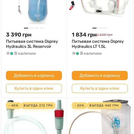
3 390
грн
1 834
грн
2 620
грн
Питьевая система Osprey
Питьевая система Osprey
Hydraulics 3L Reservoir
Hydraulics LT 1.5L
В наличии
В наличии
Добавить в корзину
Добавить в корзину
Купить в один клик
Купить в один клик
- 40%
ВЫГОДА
272
ГРН
- 20%
ВЫГОДА
440
ГРН