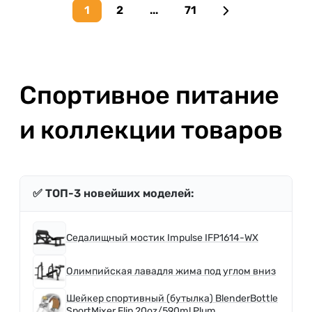
1
2
...
71
Next page
Спортивное питание
и коллекции товаров
✅ ТОП-3 новейших моделей:
Седалищный мостик Impulse IFP1614-WX
Олимпийская лавадля жима под углом вниз
Шейкер спортивный (бутылка) BlenderBottle
SportMixer Flip 20oz/590ml Plum