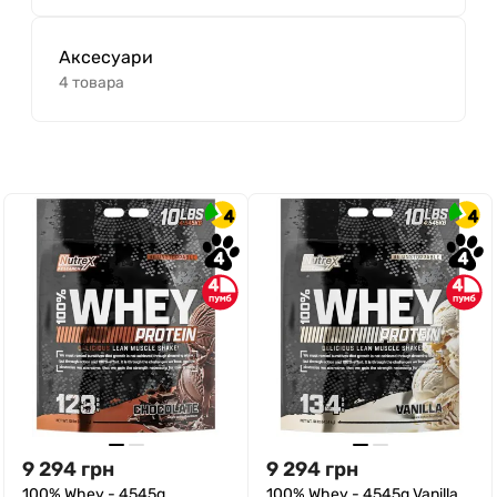
Аксесуари
4 товара
4
4
4
4
4
4
9 294
грн
9 294
грн
100% Whey - 4545g
100% Whey - 4545g Vanilla