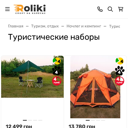
Главная
Туризм, отдых
Ночлег и кемпинг
Туристич
Туристические наборы
4
4
4
4
4
4
12 499
грн
13 780
грн