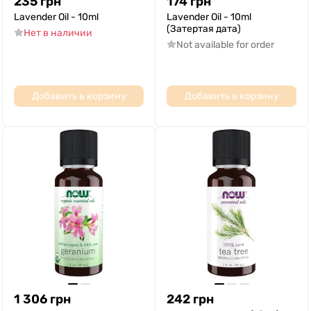
235
грн
174
грн
Lavender Oil - 10ml
Lavender Oil - 10ml
(Затертая дата)
Нет в наличии
Not available for order
Добавить в корзину
Добавить в корзину
1 306
грн
242
грн