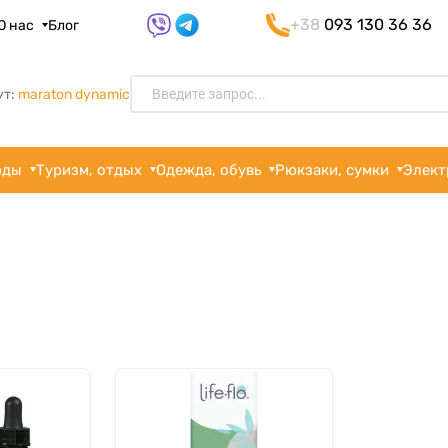
+38
093 130 36 36
О нас
Блог
ут:
maraton dynamic
рды
Туризм, отдых
Одежда, обувь
Рюкзаки, сумки
Элект