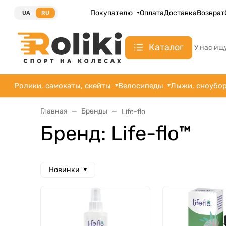
Покупателю
Оплата
Доставка
Возврат
UA
RU
Каталог
У нас ищ
Ролики, самокаты, скейты
Велосипеды
Лыжи, сноубо
Главная
Бренды
Life-flo
Бренд: Life-flo™
Новинки