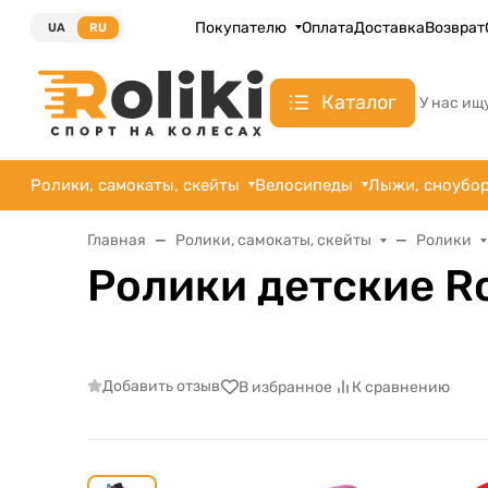
Покупателю
Оплата
Доставка
Возврат
UA
RU
Каталог
У нас ищ
Ролики, самокаты, скейты
Велосипеды
Лыжи, сноубо
Главная
Ролики, самокаты, скейты
Ролики
Ролики детские Ro
Добавить отзыв
В избранное
К сравнению