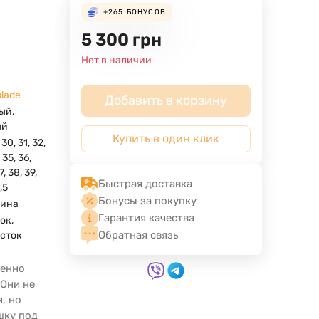
+265
БОНУСОВ
5 300
грн
Нет в наличии
blade
Добавить в корзину
вый
,
ый
Купить в один клик
 30, 31, 32,
 35, 36,
7, 38, 39,
Быстрая доставка
,5
Бонусы за покупку
ина
Гарантия качества
ок,
Обратная связь
сток
венно
 Они не
, но
шку под