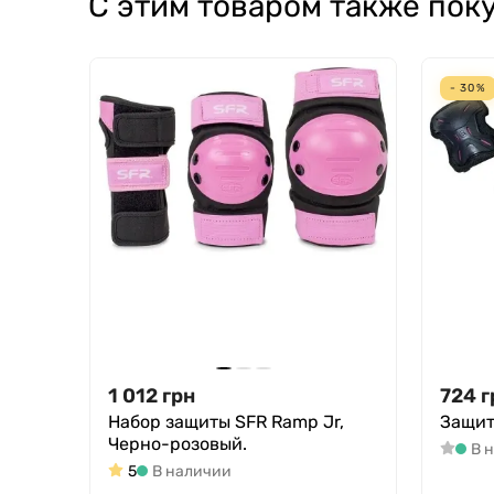
С этим товаром также пок
- 30%
1 012
грн
724
г
Набор защиты SFR Ramp Jr,
Защита
Черно-розовый.
В 
5
В наличии