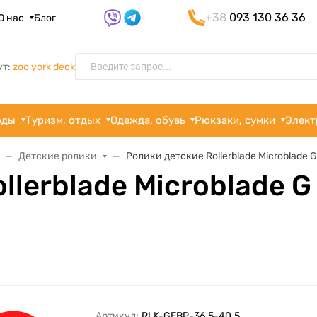
+38
093 130 36 36
О нас
Блог
ут:
zoo york deck
рды
Туризм, отдых
Одежда, обувь
Рюкзаки, сумки
Элект
Детские ролики
Ролики детские Rollerblade Microblade G
llerblade Microblade G
Артикул:
RLK-GFBP-36.5-40.5