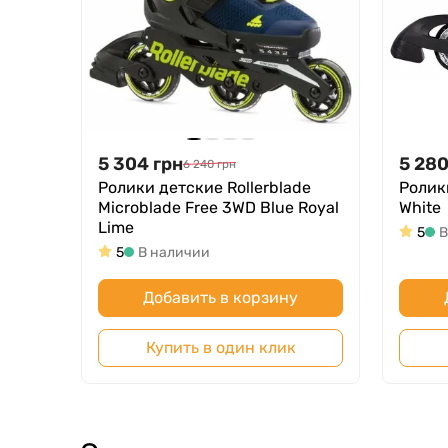
5 304
грн
5 28
6 240
грн
Ролики детские Rollerblade
Ролик
Microblade Free 3WD Blue Royal
White
Lime
5
В
5
В наличии
Добавить в корзину
Купить в один клик