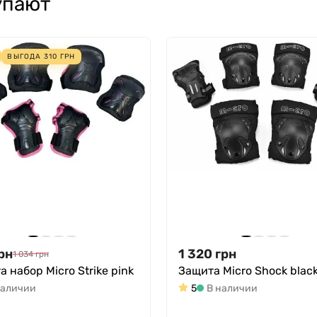
упают
ВЫГОДА
310
ГРН
рн
1 320
грн
1 034
грн
 набор Micro Strike pink
Защита Micro Shock blac
наличии
5
В наличии