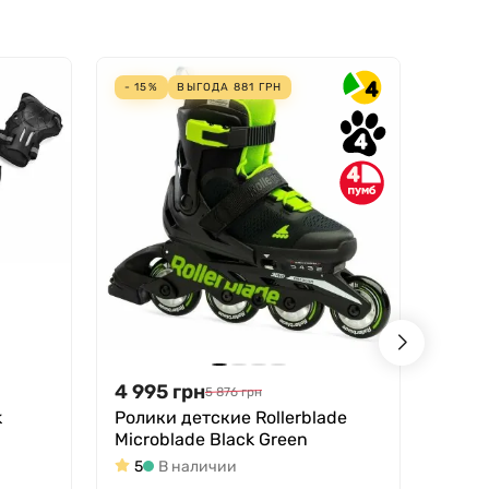
4
- 15%
ВЫГОДА
881
ГРН
4
4
4 995
грн
544
5 876
грн
k
Ролики детские Rollerblade
Защи
Microblade Black Green
В
5
В наличии