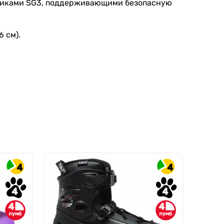
ипниками SG3, поддерживающими безопасную
6 см).
4
4
4
4
4
4