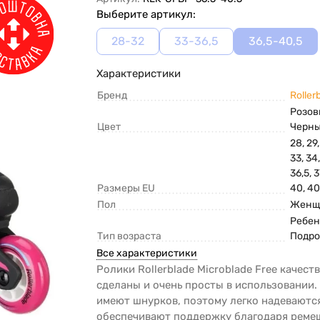
Выберите артикул:
28-32
33-36,5
36,5-40,5
Характеристики
Бренд
Roller
Розо
Цвет
Черн
28, 29,
33, 34,
36,5, 3
Размеры EU
40, 40
Пол
Женщ
Ребен
Тип возраста
Подро
Все характеристики
Ролики Rollerblade Microblade Free качест
сделаны и очень просты в использовании.
имеют шнурков, поэтому легко надеваются
обеспечивают поддержку благодаря реме