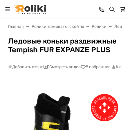
Главная
Ролики, самокаты, скейты
Ролики
Ледные
Ледовые коньки раздвижные
Tempish FUR EXPANZE PLUS
Добавить отзыв
Смотреть видео
В избранное
К срав