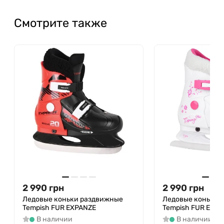
Корпус из морозостойкого пластика
двухсложного ТПУ, выдерживает низкие
Смотрите также
температуры до -20°C;
Лезвия изготовлены из углеродистой стали,
сохраняющей остроту и противостоящей
ударной нагрузке;
Раздвижная система: подходит для размеров
ЕС 29-32, 33-36 и 37-40;
Фиксация ноги надежными двухсторонними
баклями с клипсами Auto Lock;
Цвет – черный, сочетающий стиль с
удобством маскировки загрязнений;
Подходят ребятам, девушкам и подросткам
благодаря унисекс-конструкции;
Рассчитаны на активное применение среди
2 990
новичков в ледовом спорте.
грн
2 990
грн
Ледовые коньки раздвижные
Ледовые коньки 
Эти коньки с брендом Tempish идеально
Tempish FUR EXPANZE
Tempish FUR EXPA
подходят для детей и подростков, знакомящихся
В наличии
В наличии