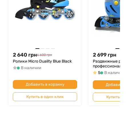
2 640
грн
2 699
грн
6 600
грн
Ролики Micro Duality Blue Black
Раздвижные рол
профессиональные
В наличии
5
В наличии
Добавить в корзину
Добавить в
Купить в один клик
Купить в о