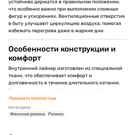
устойчиво держатся в правильном положении,
что особенно важно при выполнении сложных
фигур и ускорениях. Вентиляционные отверстия
в быту улучшают циркуляцию воздуха, помогая
избежать перегрева даже в жаркие дни.
Особенности конструкции и
комфорт
Внутренний лайнер изготовлен из специальной
ткани, что обеспечивает комфорт и
долговечность в течение длительного катания.
Он имеет выемку под пятку, что снижает
подвижность стопы внутри ролика, что повышает
Показать полностью
стабильность и безопасность. Для комфортного и
Категории:
надежного крепления используются
Женские ролики
Ролики
пластиковые бакли, которые крепко фиксируют
ногу, тогда как шнурки служат дополнительным
декоративным элементом.