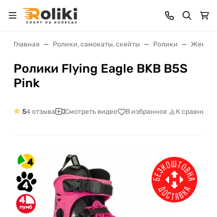
Главная
Ролики, самокаты, скейты
Ролики
Женски
Ролики Flying Eagle BKB B5S
Pink
5
4 отзыва
Смотреть видео
В избранное
К сравнени
4
4
4