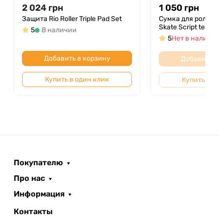
2 024
грн
1 050
грн
бренда Flying Eagle доступна в розовом цвете –
Защита Rio Roller Triple Pad Set
Сумка для роликов
идеально подходит для активного отдыха на
Skate Script teal-c
5
В наличии
свежем воздухе и прогулок по городу.
5
Нет в наличи
В магазине Roliki вы найдете именно эти ролики,
Добавить в корзину
Добавить в
сочетая стиль и технические особенности,
которые сделают первые шаги в мире фитнес-
Купить в один клик
Купить в о
катания приятными и комфортными.
Покупателю
Про нас
Информация
Контакты