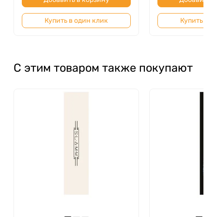
и уверенное управление самокатом в любых
условиях.
Купить в один клик
Купить в о
С этим товаром также покупают