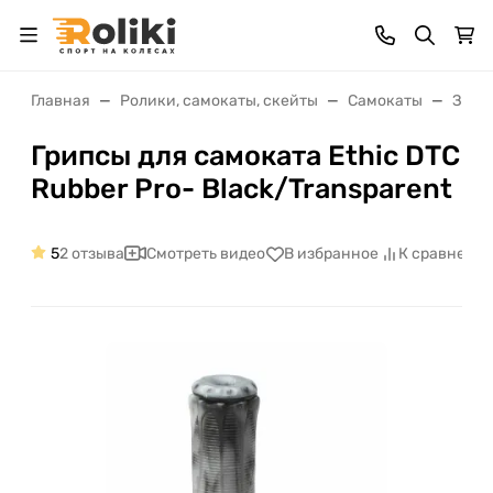
Главная
Ролики, самокаты, скейты
Самокаты
Запч
Грипсы для самоката Ethic DTC
Rubber Pro- Black/Transparent
5
2 отзыва
Смотреть видео
В избранное
К сравнени