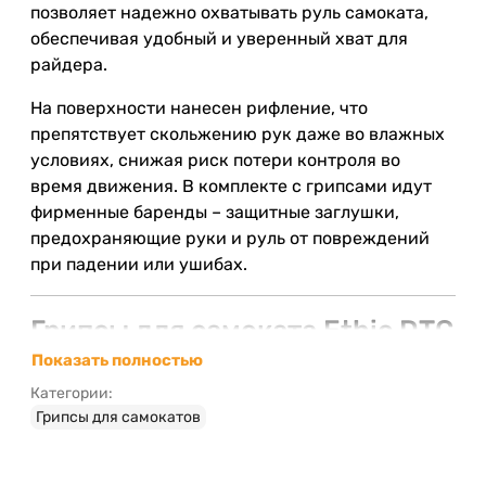
позволяет надежно охватывать руль самоката,
обеспечивая удобный и уверенный хват для
райдера.
На поверхности нанесен рифление, что
препятствует скольжению рук даже во влажных
условиях, снижая риск потери контроля во
время движения. В комплекте с грипсами идут
фирменные баренды – защитные заглушки,
предохраняющие руки и руль от повреждений
при падении или ушибах.
Грипсы для самоката Ethic DTC
Rubber Pro- Black/Transparent
Показать полностью
Категории:
Эта модель создана во Франции и предлагает
Грипсы для самокатов
удачное сочетание материала и дизайна в
черном и прозрачном цветах, органично
дополняющих любой самокат. Размер и вес