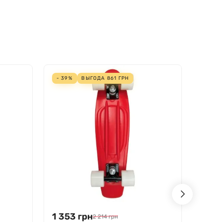
- 39%
ВЫГОДА
861
ГРН
- 39%
1 353
грн
1 35
2 214
грн