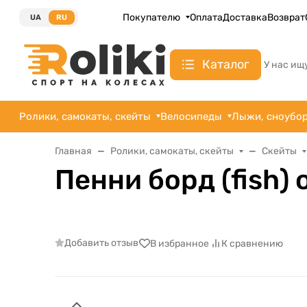
Покупателю
Оплата
Доставка
Возврат
UA
RU
Каталог
У нас ищ
Ролики, самокаты, скейты
Велосипеды
Лыжи, сноубо
Главная
Ролики, самокаты, скейты
Скейты
Пенни борд (fish)
Добавить отзыв
В избранное
К сравнению