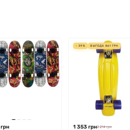
- 39%
ВЫГОДА
861
ГРН
грн
1 353
грн
2 214
грн