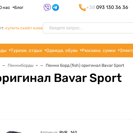
+38
093 130 36 36
О нас
Блог
ут:
купить скейт киев
рды
Туризм, отдых
Одежда, обувь
Рюкзаки, сумки
Элект
Пенниборды
Пенни борд (fish) оригинал Bavar Sport
 оригинал Bavar Sport
Артикул:
BVR_162