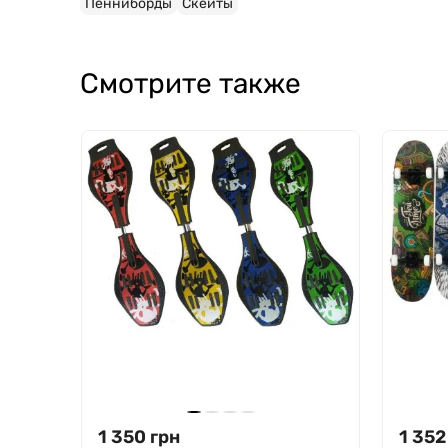
Пенниборды
Скейты
Смотрите также
1 350
грн
1 352