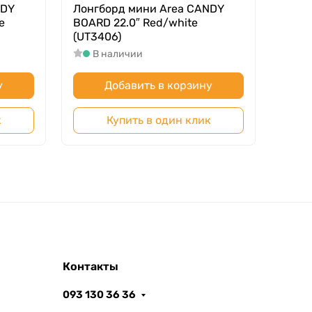
NDY
Лонгборд мини Area CANDY
Лонг
e
BOARD 22.0″ Red/white
BOARD
(UT3406)
(UT3
В наличии
В
у
Добавить в корзину
к
Купить в один клик
Контакты
093 130 36 36