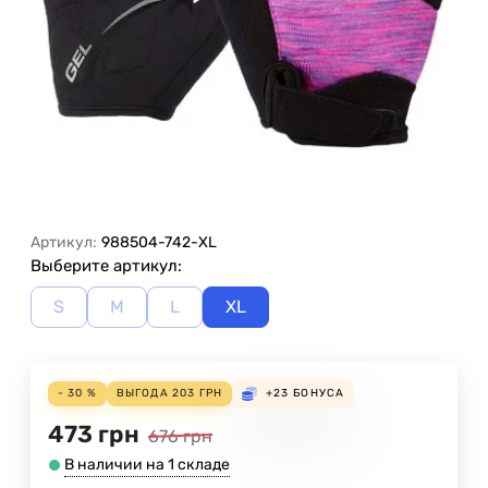
Артикул:
988504-742-XL
Выберите артикул:
S
M
L
XL
- 30 %
ВЫГОДА
203
ГРН
+23
БОНУСА
473
грн
676
грн
В наличии на 1 складе