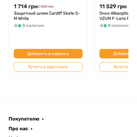
1 714
грн
11 529
грн
2 050
грн
Защитный шлем Cardiff Skate S-
Очки Albaoptics D
M White
VZUM F-Lens Fire
В наличии
В наличии
Добавить в корзину
Добавить в
Купить в один клик
Купить в о
Покупателю
Про нас