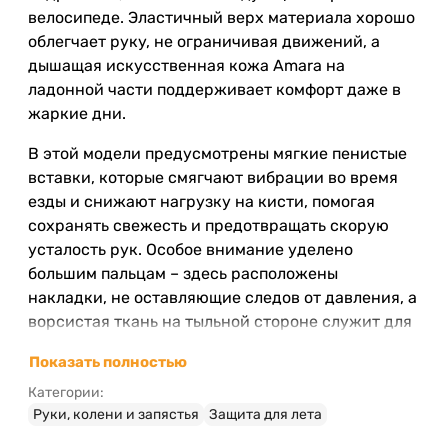
велосипеде. Эластичный верх материала хорошо
облегчает руку, не ограничивая движений, а
дышащая искусственная кожа Amara на
ладонной части поддерживает комфорт даже в
жаркие дни.
В этой модели предусмотрены мягкие пенистые
вставки, которые смягчают вибрации во время
езды и снижают нагрузку на кисти, помогая
сохранять свежесть и предотвращать скорую
усталость рук. Особое внимание уделено
большим пальцам – здесь расположены
накладки, не оставляющие следов от давления, а
ворсистая ткань на тыльной стороне служит для
удобного и быстрого вытирания пота с лица.
Показать полностью
Категории:
Особенности велоперчаток
Руки, колени и запястья
Защита для лета
Ziener Canizo Jr от бренда