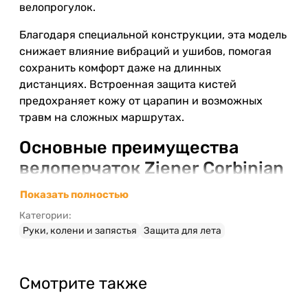
велопрогулок.
Благодаря специальной конструкции, эта модель
снижает влияние вибраций и ушибов, помогая
сохранить комфорт даже на длинных
дистанциях. Встроенная защита кистей
предохраняет кожу от царапин и возможных
травм на сложных маршрутах.
Основные преимущества
велоперчаток Ziener Corbinian
black
Показать полностью
Бренд Ziener
известен вниманием к деталям
Категории:
в спортивном снаряжении, что заметно в
Руки, колени и запястья
Защита для лета
данной модели.
Удобная посадка за счет адаптируемой к
форме руки конструкции.
Смотрите также
Ткань с высоким уровнем