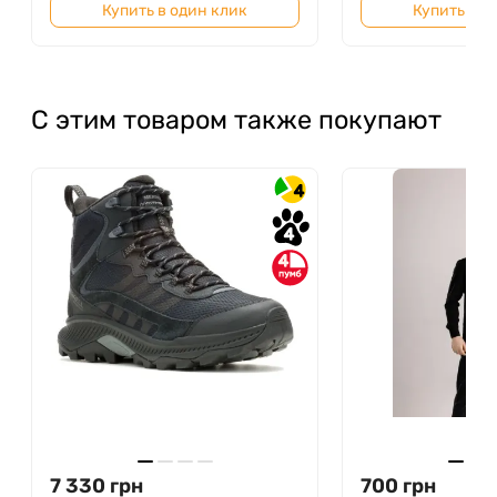
Купить в один клик
Купить в о
С этим товаром также покупают
4
4
4
7 330
грн
700
грн