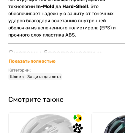
технологий
In-Mold
да
Hard-Shell
. Это
обеспечивает надежную защиту от точечных
ударов благодаря сочетанию внутренней
оболочки из вспененного полистирола (EPS) и
прочного слоя пластика ABS.
Системы безопасности и
комфорта в Cairn Xplorer
Показать полностью
Rescue
Категории:
Шлемы
Защита для лета
Интегрированная система RECCO® Rescue
– помогает спасателям быстрее определить
местонахождение в случае попадания под
Смотрите также
лавину.
Optimized Sound System
– технология,
которая сохраняет естественную
4
восприимчивость звуков непосредственно в
4
шлеме, не изолируя окружающую среду.