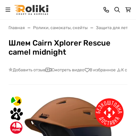
Главная
Ролики, самокаты, скейты
Защита для лета
Шлем Cairn Xplorer Rescue
camel midnight
Добавить отзыв
Смотреть видео
В избранное
К срав
4
4
4