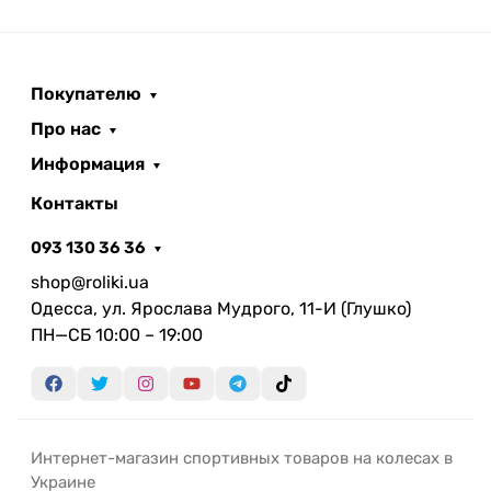
Съемная подкладка из длинноворсового флиса
отводит влагу и быстро высыхает, сохраняя
комфорт даже во время интенсивной
активности.
Покупателю
Этот шлем унисекс коричневого цвета отвечает
Про нас
повышенным стандартам защиты и разработан
Информация
специально для лыжников, которые ценят
безопасность и комфорт в сложных условиях
Контакты
горных спусков. В ассортименте магазина
093 130 36 36
Ролики
этот модельный ряд представлен в
разных размерах для максимальной посадки.
shop@roliki.ua
Одесса, ул. Ярослава Мудрого, 11-И (Глушко)
ПН—СБ 10:00 – 19:00
Интернет-магазин спортивных товаров на колесах в
Украине