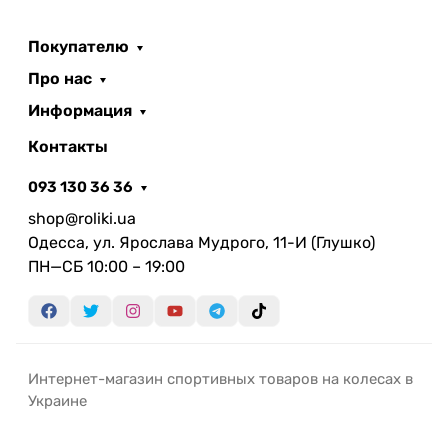
Популярностью пользуются и карабины Munkees,
выпускаемые в очень большом ассортименте.
Покупателю
Браслеты из паракорда могут пригодиться как
Про нас
дома, так и в походе. Одной из самых больших
наград Munkees стала награда аутдор-выставки
Информация
ISPO 2016
Контакты
093 130 36 36
shop@roliki.ua
Одесса, ул. Ярослава Мудрого, 11-И (Глушко)
ПН—СБ 10:00 – 19:00
Интернет-магазин спортивных товаров на колесах в
Украине