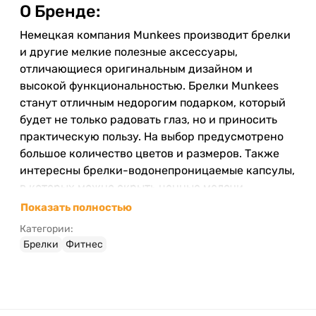
О Бренде:
Немецкая компания Munkees производит брелки
и другие мелкие полезные аксессуары,
отличающиеся оригинальным дизайном и
высокой функциональностью. Брелки Munkees
станут отличным недорогим подарком, который
будет не только радовать глаз, но и приносить
практическую пользу. На выбор предусмотрено
большое количество цветов и размеров. Также
интересны брелки-водонепроницаемые капсулы,
в которых можно скрыть ценные мелочи,
боящиеся влаги, ведь капсулы герметично
Показать полностью
закрываются. Munkees также выпускает
Категории:
брелоки-фонарики разной конфигурации: очень
Брелки
Фитнес
удобно повесить такой брелок на ключе!
Отдельная линейка представляет собой
маленькие инструменты, отвертки, брелоки-
ножи, микро-USB, свистки, компасы.