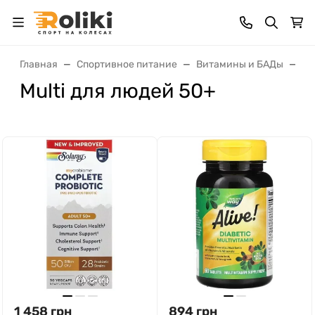
Главная
Спортивное питание
Витамины и БАДы
Му
Multi для людей 50+
1 458
грн
894
грн