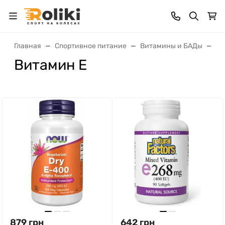
Главная
Спортивное питание
Витамины и БАДы
От
Витамин E
879
грн
642
грн