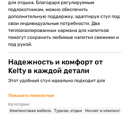
для отдыха. Благодаря регулируемым
подлокотникам, можно обеспечить
дополнительную поддержку, адаптируя стул под
свои индивидуальные потребности. Два
теплоизолированных кармана для напитков
помогут сохранить любимые напитки свежими и
под рукой.
Надежность и комфорт от
Kelty в каждой детали
Этот удобный стул идеально подходит для
кемпинга, отдыха на пляже или музыкальных
фестивалей. Он складывается и легко
Показать полностью
транспортируется благодаря плотному чехлу с
Категории:
ручкой для вертикальной переноски и мягким
Кемпинговая мебель
Туризм, отдых
Ночлег и кемпинг
плечевым ременем. В магазине "Ролики" Вы
можете приобрести Kelty Deluxe Lounge в цвете
«глубокое озеро», которое придает эстетике