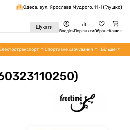
Одеса, вул. Ярослава Мудрого, 11-i (Глушко)
Шукати
Введіть
Порівняти
Обране
Кошик
Електротранспорт
Спортивне харчування
Більше
660323110250)