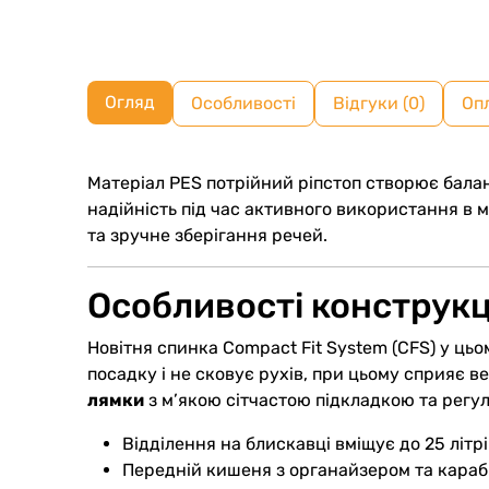
Огляд
Особливості
Відгуки (0)
Оп
Матеріал PES потрійний ріпстоп створює балан
надійність під час активного використання в міс
та зручне зберігання речей.
Особливості конструкці
Новітня спинка Compact Fit System (CFS) у ць
посадку і не сковує рухів, при цьому сприяє в
лямки
з м’якою сітчастою підкладкою та регу
Відділення на блискавці вміщує до 25 літ
Передній кишеня з органайзером та караб