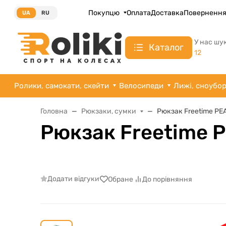
Покупцю
Оплата
Доставка
Поверненн
UA
RU
У нас шу
Каталог
12
Ролики, самокати, скейти
Велосипеди
Лижі, сноубо
Головна
Рюкзаки, сумки
Рюкзак Freetime PEA
Рюкзак Freetime P
Додати відгуки
Обране
До порівняння