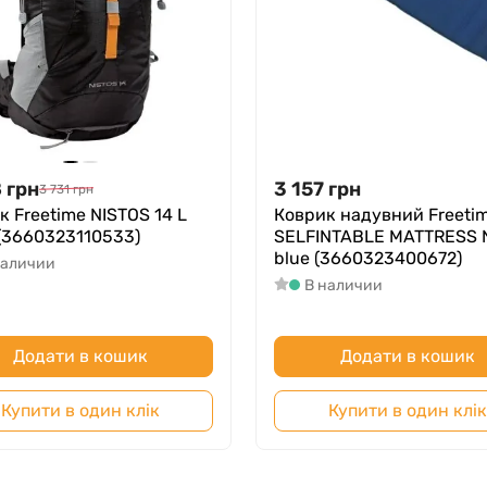
8
грн
3 157
грн
3 731
грн
к Freetime NISTOS 14 L
Коврик надувний Freeti
 (3660323110533)
SELFINTABLE MATTRESS 
blue (3660323400672)
наличии
В наличии
Додати в кошик
Додати в кошик
Купити в один клік
Купити в один клік