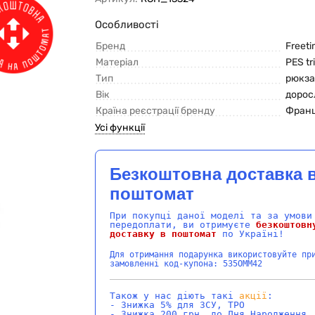
Особливості
Бренд
Freet
Матеріал
PES tr
Тип
рюкза
Вік
дорос
Країна реєстрації бренду
Франц
Усі функції
Безкоштовна доставка 
поштомат
При покупці даної моделі та за умови
передоплати, ви отримуєте
безкоштовн
доставку в поштомат
по Україні!
Для отримання подарунка використовуйте пр
замовленні код-купона: 535OMM42
Також у нас діють такі
акції
:
- Знижка 5% для ЗСУ, ТРО
- Знижка 200 грн. до Дня Народження