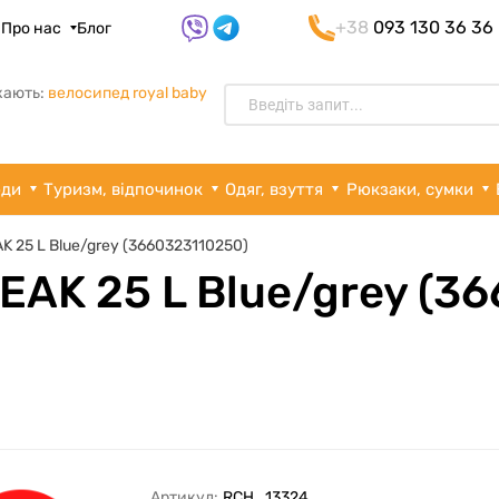
+38
093 130 36 36
я
Про нас
Блог
кають:
велосипед royal baby
рди
Туризм, відпочинок
Одяг, взуття
Рюкзаки, сумки
K 25 L Blue/grey (3660323110250)
EAK 25 L Blue/grey (3
Артикул:
RCH_13324