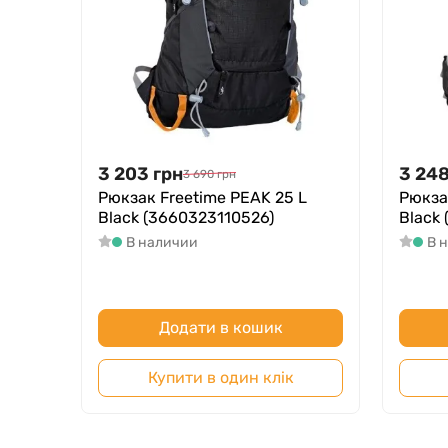
3 203
грн
3 24
3 690
грн
Рюкзак Freetime PEAK 25 L
Рюкза
Black (3660323110526)
Black
В наличии
В 
Додати в кошик
Купити в один клік