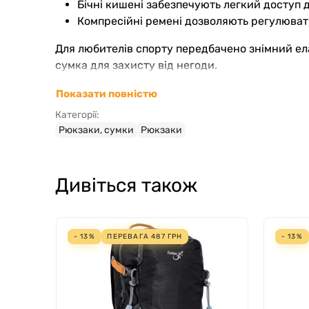
Бічні кишені забезпечують легкий доступ д
Компресійні ремені дозволяють регулюват
Для любителів спорту передбачено знімний е
сумка для захисту від негоди.
Рюкзак Freetime PEAK 25 л – це вибір тих, хто 
Показати повністю
Категорії:
Розміри 48×31×15 см дозволяють комфортно по
Рюкзаки, сумки
Рюкзаки
зараховуючи за дизайн і технічні особливості
зареєстрований у Франції, говорить про увагу 
Дивіться також
У магазині “Ролики” ви зможете замовити рюкз
моделям і водночас не створює зайвого наван
пригодах.
- 13%
ПЕРЕВАГА
487
ГРН
- 13%