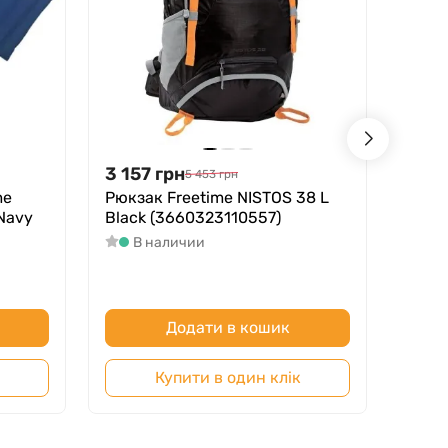
3 157
грн
3 29
5 453
грн
me
Рюкзак Freetime NISTOS 38 L
Мішо
Navy
Black (3660323110557)
MICR
imper
В наличии
3660
В
Додати в кошик
Купити в один клік