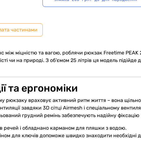
лата частинами
с між міцністю та вагою, роблячи рюкзак Freetime PEAK 
ті чи на природі. З об’ємом 25 літрів ця модель підійде д
ї та ергономіки
ому рюкзаку враховує активний ритм життя – вона щільн
ентиляції завдяки 3D сітці Airmesh і спеціальному венти
льований грудний ремінь забезпечують надійну фіксацію
рів речей і обладнано карманом для пляшки з водою.
іном для ключів допоможе швидко знаходити необхідні д