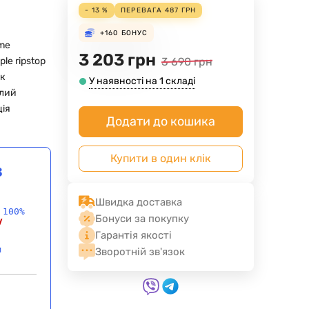
- 13 %
ПЕРЕВАГА
487
ГРН
+160
БОНУС
ime
3 203
грн
iple ripstop
3 690
грн
к
У наявності на 1 складі
лий
ія
Додати до кошика
Купити в один клік
в
Швидка доставка
 100%
Бонуси за покупку
у
Гарантія якості
и
Зворотній зв'язок