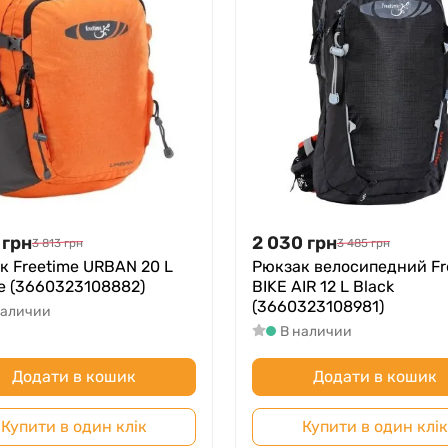
сті.
ьними кишенями для гаджетів.
атребуваних міських і туристичних потреб.
анції, що додає особливу увагу до деталей.
5 L можна на сайті roliki.ua – у магазині, де поєднуютьс
грн
2 030
грн
3 813
грн
3 485
грн
к Freetime URBAN 20 L
Рюкзак велосипедний Fr
e (3660323108882)
BIKE AIR 12 L Black
(3660323108981)
наличии
В наличии
Додати в кошик
Додати в кошик
Купити в один клік
Купити в один клік