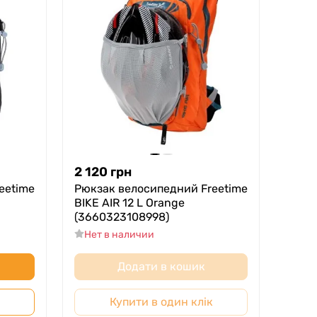
я якість і зручність вибору.
2 120
грн
eetime
Рюкзак велосипедний Freetime
BIKE AIR 12 L Orange
(3660323108998)
Нет в наличии
Додати в кошик
Купити в один клік