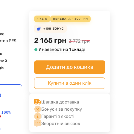
- 43 %
ПЕРЕВАГА
1 607
ГРН
+108
БОНУС
ime
2 165
грн
стер PES
3 772
грн
У наявності на 1 складі
к
лий
Додати до кошика
ія
Купити в один клік
в
Швидка доставка
Бонуси за покупку
 100%
Гарантія якості
у
Зворотній зв'язок
и