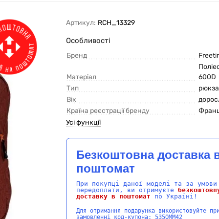
Артикул:
RCH_13329
Особливості
Бренд
Freet
Поліе
Матеріал
600D
Тип
рюкза
Вік
дорос
Країна реєстрації бренду
Франц
Усі функції
Безкоштовна доставка 
поштомат
При покупці даної моделі та за умови
передоплати, ви отримуєте
безкоштовн
доставку в поштомат
по Україні!
Для отримання подарунка використовуйте пр
замовленні код-купона: 535OMM42