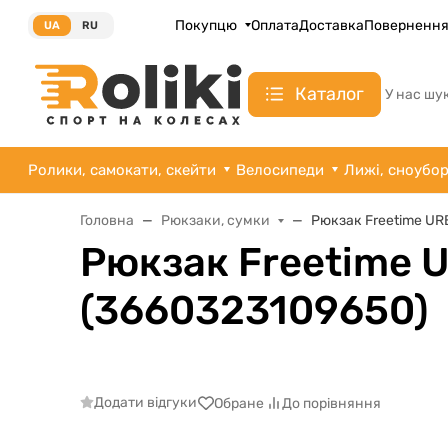
Покупцю
Оплата
Доставка
Поверненн
UA
RU
Каталог
У нас шу
Ролики, самокати, скейти
Велосипеди
Лижі, сноубо
Головна
Рюкзаки, сумки
Рюкзак Freetime UR
Рюкзак Freetime U
(3660323109650)
Додати відгуки
Обране
До порівняння