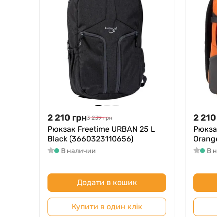
Ідеальне поєднання місткості та компактно
Комплектність з органайзером та спеціал
Легка вага і продумана конструкція для з
Виробництво бренду, зареєстрованого у Фр
Придбати та перевірити модель Freetime URBAN 2
2 210
грн
2 210
3 239
грн
Рюкзак Freetime URBAN 25 L
Рюкза
Black (3660323110656)
Orang
В наличии
В 
Додати в кошик
Купити в один клік