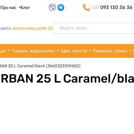
+38
093 130 36 36
я
Про нас
Блог
кають:
велосипед apollo 20
рди
Туризм, відпочинок
Одяг, взуття
Рюкзаки, сумки
BAN 25 L Caramel/black (3660323109650)
RBAN 25 L Caramel/bl