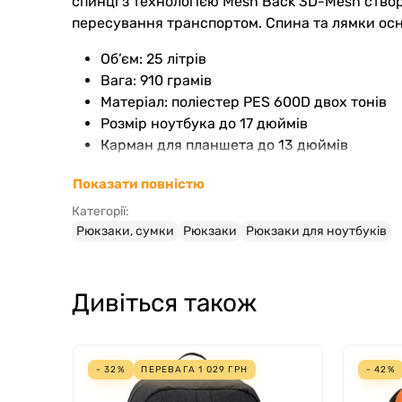
спинці з технологією Mesh Back 3D-Mesh створ
пересування транспортом. Спина та лямки осн
Об’єм: 25 літрів
Вага: 910 грамів
Матеріал: поліестер PES 600D двох тонів
Розмір ноутбука до 17 дюймів
Карман для планшета до 13 дюймів
Головне відділення відкривається на всю ширин
Показати повністю
дозволяє тримати речі розкладеними. Три зовн
Категорії:
для ключів, а також кишеня із сітчастою стру
Рюкзаки, сумки
Рюкзаки
Рюкзаки для ноутбуків
Зручна спинка з рукавом на задній панелі дає
кілька видів транспорту.
Дивіться також
Рюкзак Freetime URBAN 25 L вийшов у трендово
стійкій водовідштовхувальній обробці виріб з
- 32%
ПЕРЕВАГА
1 029
ГРН
- 42%
Переваги для користувачів 