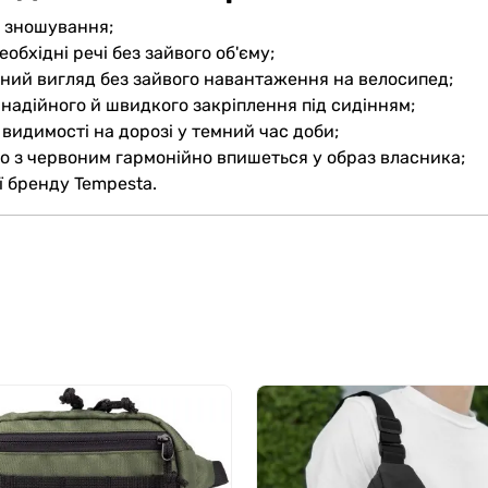
о зношування;
обхідні речі без зайвого об'єму;
ктний вигляд без зайвого навантаження на велосипед;
 надійного й швидкого закріплення під сидінням;
 видимості на дорозі у темний час доби;
 з червоним гармонійно впишеться у образ власника;
ї бренду Tempesta.
 що підкреслить ваш стиль і допоможе завжди мати потріб