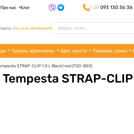
+38
093 130 36 36
я
Про нас
Блог
кають:
zoo york skateboard
рди
Туризм, відпочинок
Одяг, взуття
Рюкзаки, сумки
empesta STRAP-CLIP 1.0 L Black/red (FSD-B03)
 Tempesta STRAP-CLIP 1