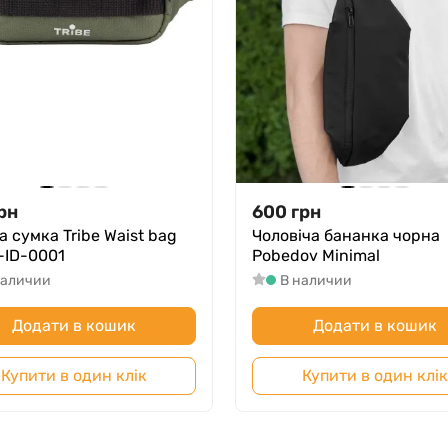
рн
600
грн
 сумка Tribe Waist bag
Чоловіча бананка чорна
T-ID-0001
Pobedov Minimal
наличии
В наличии
Додати в кошик
Додати в кошик
Купити в один клік
Купити в один клік