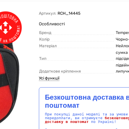
Артикул:
RCH_14445
Особливості
Бренд
Tempe
Колір
Чорно
Матеріал
Нейло
сумка
Тип
підсід
підвій
Додаткове кріплення
липуч
Усі функції
Безкоштовна доставка 
поштомат
При покупці даної моделі та за умови
передоплати, ви отримуєте
безкоштовн
доставку в поштомат
по Україні!