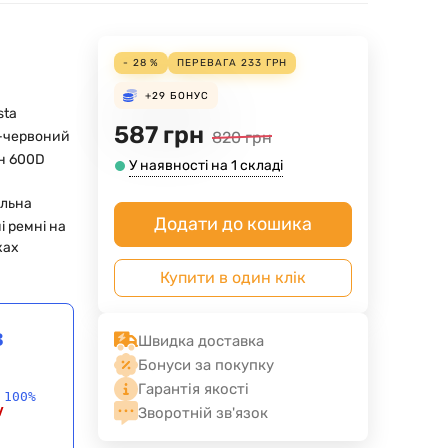
- 28 %
ПЕРЕВАГА
233
ГРН
+29
БОНУС
sta
587
грн
-червоний
820
грн
н 600D
У наявності на 1 складі
ельна
Додати до кошика
ні ремні на
ках
Купити в один клік
в
Швидка доставка
Бонуси за покупку
Гарантія якості
 100%
у
Зворотній зв'язок