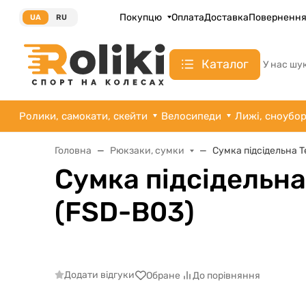
Покупцю
Оплата
Доставка
Поверненн
UA
RU
Каталог
У нас шу
Ролики, самокати, скейти
Велосипеди
Лижі, сноубо
Головна
Рюкзаки, сумки
Сумка підсідельна T
Сумка підсідельна
(FSD-B03)
Додати відгуки
Обране
До порівняння