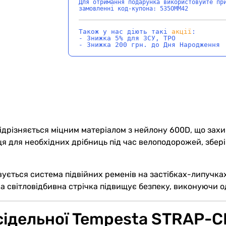
Для отримання подарунка використовуйте пр
замовленні код-купона: 535OMM42
Також у нас діють такі
акції
:
- Знижка 5% для ЗСУ, ТРО
- Знижка 200 грн. до Дня Народження
відрізняється міцним матеріалом з нейлону 600D, що захи
сця для необхідних дрібниць під час велоподорожей, збер
вується система підвійних ременів на застібках-липучках,
а світловідбивна стрічка підвищує безпеку, виконуючи о
сідельної Tempesta STRAP-C