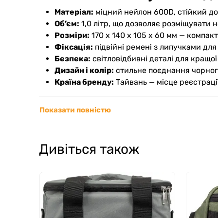
Матеріал:
міцний нейлон 600D, стійкий д
Об’єм:
1,0 літр, що дозволяє розміщувати не
Розміри:
170 x 140 x 105 x 60 мм — компа
Фіксація:
підвійні ремені з липучками для
Безпека:
світловідбивні деталі для кращої
Дизайн і колір:
стильне поєднання чорного
Країна бренду:
Тайвань — місце реєстраці
У магазині Ролики ви знайдете саме ту сумку,
Показати повністю
Дивіться також