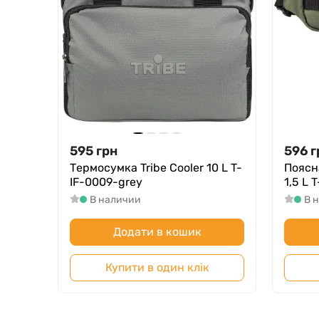
595
грн
596
г
Термосумка Tribe Cooler 10 L T-
Поясна
IF-0009-grey
1,5 L 
В наличии
В 
Додати в кошик
Купити в один клік