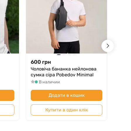
600
грн
570
Чоловіча бананка нейлонова
Несе
сумка сіра Pobedov Minimal
Black
В наличии
В
Додати в кошик
Купити в один клік