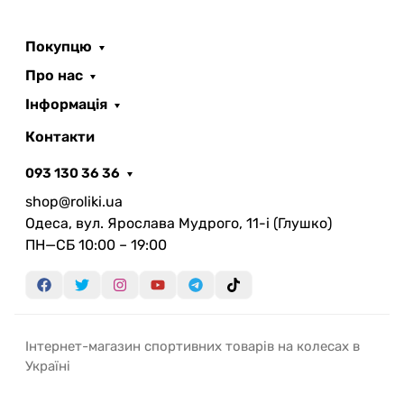
надійним супутником у ваших спортивних
поїздках.
Покупцю
Про нас
Інформація
Контакти
093 130 36 36
shop@roliki.ua
Одеса, вул. Ярослава Мудрого, 11-i (Глушко)
ПН—СБ 10:00 – 19:00
Інтернет-магазин спортивних товарів на колесах в
Україні