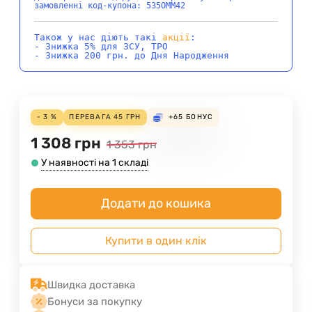
замовленні код-купона: 535OMM42
Також у нас діють такі
акції
:
- Знижка 5% для ЗСУ, ТРО
- Знижка 200 грн. до Дня Народження
- 3 %
ПЕРЕВАГА
45
ГРН
+65
БОНУС
1 308
грн
1 353
грн
У наявності на 1 складі
Додати до кошика
Купити в один клік
Швидка доставка
Бонуси за покупку