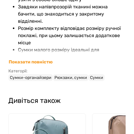
Завдяки напівпрозорій тканині можна
бачити, що знаходиться у закритому
відділенні.
Розмір комплекту відповідає розміру ручної
поклажі, при цьому залишається додаткове
місце
Сумки малого розміру ідеальні для
зберігання шкарпеток, нижньої білизни та
Показати повністю
футболок, а сумки середнього розміру – для
Категорії:
розміщення джинсів, легінсів та сорочок
Сумки-органайзери
Рюкзаки, сумки
Сумки
Окрема сумка широко відкривається,
дозволяючи легко укласти речі.
Міцний нейлоновий матеріал ріпстоп
Дивіться також
щільністю 100 ден, затверджений відповідно
до стандарту bluesign® і надає мінімальний
вплив на навколишнє середовище, має
водовідштовхувальні властивості та
забезпечує експлуатацію виробу протягом