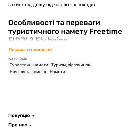
захист від дощу під час літніх походів.
Особливості та переваги
туристичного намету Freetime
FIDJI 2 Fly beige
Показати повністю
Матеріали внутрішнього шару:
185T
дихаючий поліестер, що забезпечує належну
Категорії:
вентиляцію та комфортні умови;
Туристичні намети
Туризм, відпочинок
Підлога:
виготовлена з міцного матеріалу PE,
Ночівля та кемпінг
Намети
стійкого до механічних пошкоджень та
вологи;
Два входи
зі змоскитними сітками, які
забезпечують зручний доступ і захист від
комах;
Вентиляційні відвіри
, розташовані в наметі,
Покупцю
сприяють постійному руху повітря,
Про нас
знижуючи рівень конденсату всередині;