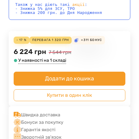
Також у нас діють такі
акції
:
- Знижка 5% для ЗСУ, ТРО
- Знижка 200 грн. до Дня Народження
- 17 %
ПЕРЕВАГА
1 320
ГРН
+311
БОНУС
6 224
грн
7 544
грн
У наявності на 1 складі
Додати до кошика
Купити в один клік
Швидка доставка
Бонуси за покупку
Гарантія якості
Зворотній зв'язок