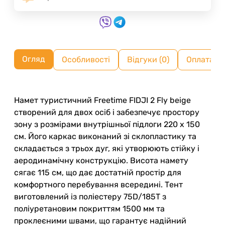
Огляд
Особливості
Відгуки (0)
Оплата ч
Намет туристичний Freetime FIDJI 2 Fly beige
створений для двох осіб і забезпечує простору
зону з розмірами внутрішньої підлоги 220 x 150
см. Його каркас виконаний зі склопластику та
складається з трьох дуг, які утворюють стійку і
аеродинамічну конструкцію. Висота намету
сягає 115 см, що дає достатній простір для
комфортного перебування всередині. Тент
виготовлений із поліестеру 75D/185T з
поліуретановим покриттям 1500 мм та
проклеєними швами, що гарантує надійний