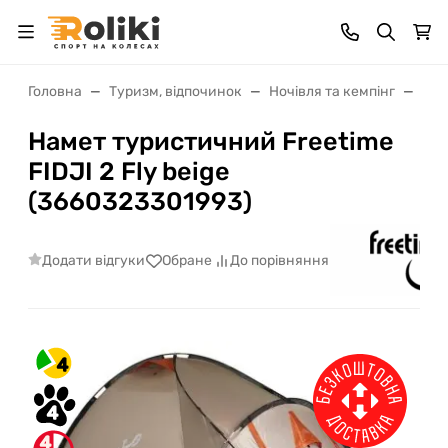
Головна
Туризм, відпочинок
Ночівля та кемпінг
Нам
Намет туристичний Freetime
FIDJI 2 Fly beige
(3660323301993)
Додати відгуки
Обране
До порівняння
4
4
4