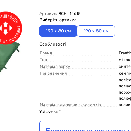
Артикул:
RCH_14618
Виберіть артикул:
190 x 80 см
190 x 80 см
Особливості
Бренд
Freet
Тип
мішок
Матеріал верху
синте
Призначення
кемпі
поліес
поліес
поро
поліе
Матеріал спальників, килимків
волок
Усі функції
Безкоштовна доставка 