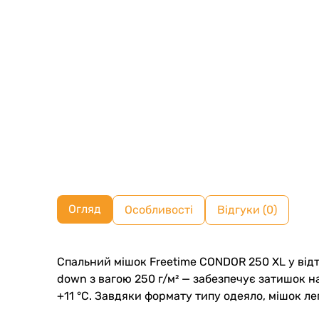
Огляд
Особливості
Відгуки (0)
Спальний мішок Freetime CONDOR 250 XL у відт
down з вагою 250 г/м² — забезпечує затишок н
+11 °C. Завдяки формату типу одеяло, мішок л