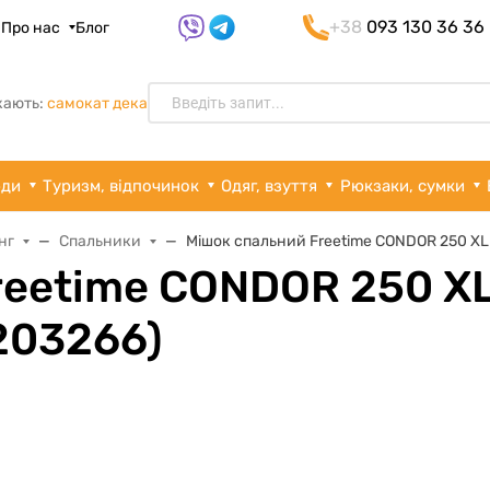
+38
093 130 36 36
я
Про нас
Блог
кають:
самокат дека
рди
Туризм, відпочинок
Одяг, взуття
Рюкзаки, сумки
нг
Спальники
Мішок спальний Freetime CONDOR 250 XL 
reetime CONDOR 250 XL
203266)