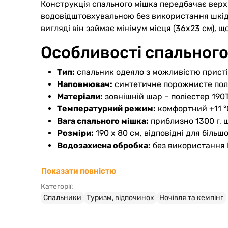
Конструкція спального мішка передбачає верх і
водовідштовхувальною без використання шкідли
вигляді він займає мінімум місця (36x23 см), 
Особливості спального
Тип:
спальник одеяло з можливістю присті
Наповнювач:
синтетичне порожнисте поліе
Матеріали:
зовнішній шар – поліестер 190T
Температурний режим:
комфортний +11 °
Вага спального мішка:
приблизно 1300 г, 
Розміри:
190 х 80 см, відповідні для більшо
Водозахисна обробка:
без використання 
Ця модель ідеально підходить для кемпінгу у л
Показати повністю
запасний варіант на випадок зміни погодних у
Категорії:
магазин Roliki допоможе вибрати відповідне 
Спальники
Туризм, відпочинок
Ночівля та кемпінг
Шукаєте спальний мішок, що поєднує тепло, пр