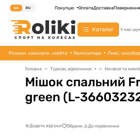
Покупцю
Оплата
Доставка
Поверненн
UA
RU
Каталог
У нас шу
Ролики, самокати, скейти
Велосипеди
Лижі, сноубо
Головна
Туризм, відпочинок
Ночівля та кемпі
Мішок спальний F
green (L-3660323
Додати відгуки
Обране
До порівняння