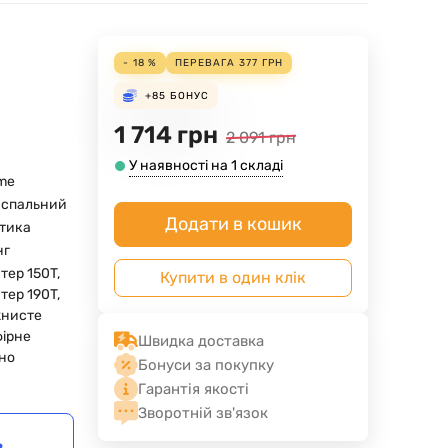
- 18 %
ПЕРЕВАГА
377
ГРН
+85
БОНУС
1 714
грн
2 091
грн
У наявності на 1 складі
ime
 спальний
Додати в кошик
тика
нг
тер 150T,
Купити в один клік
тер 190T,
жнисте
фірне
Швидка доставка
но
Бонуси за покупку
Гарантія якості
Зворотній зв'язок
в