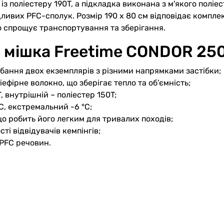
з поліестеру 190T, а підкладка виконана з м'якого поліе
вих PFC-сполук. Розмір 190 x 80 см відповідає комплек
що спрощує транспортування та зберігання.
 мішка Freetime CONDOR 25
бання двох екземплярів з різними напрямками застібки;
фірне волокно, що зберігає тепло та об’ємність;
, внутрішній – поліестер 150T;
C, екстремальний -6 °C;
що робить його легким для тривалих походів;
сті відвідувачів кемпінгів;
PFC речовин.
ітній період та міжсезоння. Мішок можна скласти та взят
мов. Freetime CONDOR 250 XL необхідний у наборі туриста
спорядження для ваших пригод.
актичність та компактність? CONDOR 250 XL – це перевір