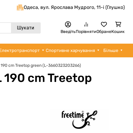
Одеса, вул. Ярослава Мудрого, 11-i (Глушко)
Шукати
Введіть
Порівняти
Обране
Кошик
Електротранспорт
Спортивне харчування
Більше
190 cm Treetop green (L-3660323203266)
 190 cm Treetop