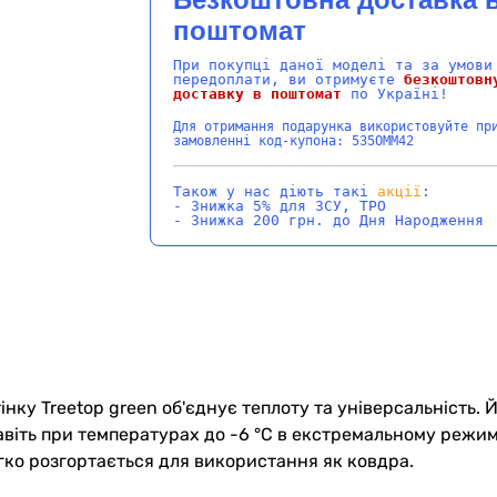
поштомат
При покупці даної моделі та за умови
передоплати, ви отримуєте
безкоштовн
доставку в поштомат
по Україні!
Для отримання подарунка використовуйте пр
замовленні код-купона: 535OMM42
Також у нас діють такі
акції
:
- Знижка 5% для ЗСУ, ТРО
- Знижка 200 грн. до Дня Народження
інку Treetop green об'єднує теплоту та універсальність.
авіть при температурах до -6 °C в екстремальному режим
егко розгортається для використання як ковдра.