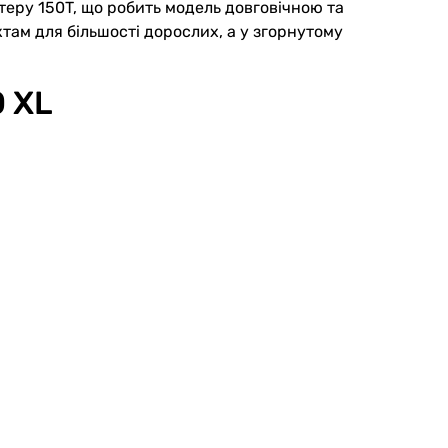
стеру 150T, що робить модель довговічною та
там для більшості дорослих, а у згорнутому
0 XL
и з собою в похід або залишити машині як
, який планує довгі прогулянки на природі, а
ений вибір для поціновувачів тривалих