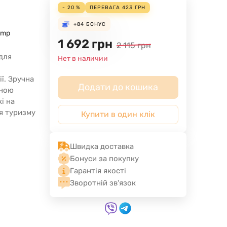
- 20 %
ПЕРЕВАГА
423
ГРН
+84
БОНУС
amp
1 692
грн
2 115
грн
 для
Нет в наличии
ії. Зручна
Додати до кошика
бною
і на
ля туризму
Купити в один клік
Швидка доставка
Бонуси за покупку
Гарантія якості
Зворотній зв'язок