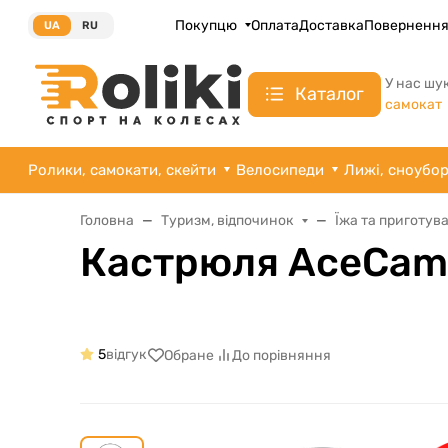
Покупцю
Оплата
Доставка
Поверненн
UA
RU
У нас шу
Каталог
самокат
Ролики, самокати, скейти
Велосипеди
Лижі, сноубо
Головна
Туризм, відпочинок
Їжа та приготув
Кастрюля AceCamp 
5
відгук
Обране
До порівняння