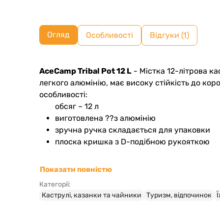
Огляд
Особливості
Відгуки (1)
AceCamp Tribal Pot 12 L
- Містка 12-літрова к
легкого алюмінію, має високу стійкість до кор
особливості:
обсяг – 12 л
виготовлена ??з алюмінію
зручна ручка складається для упаковки
плоска кришка з D-подібною рукояткою
Показати повністю
Категорії:
Каструлі, казанки та чайники
Туризм, відпочинок