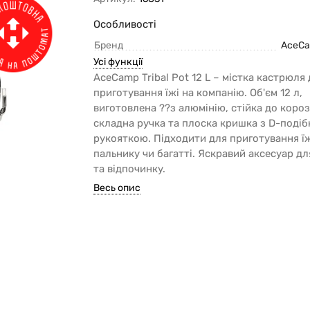
Особливості
Бренд
AceC
Усі функції
AceCamp Tribal Pot 12 L – містка кастрюля
приготування їжі на компанію. Об'єм 12 л,
виготовлена ??з алюмінію, стійка до короз
складна ручка та плоска кришка з D-поді
рукояткою. Підходити для приготування їж
пальнику чи багатті. Яскравий аксесуар д
та відпочинку.
Весь опис