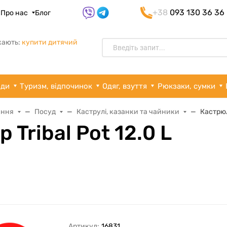
+38
093 130 36 36
я
Про нас
Блог
кають:
купити дитячий
рди
Туризм, відпочинок
Одяг, взуття
Рюкзаки, сумки
ання
Посуд
Каструлі, казанки та чайники
Кастрюл
Tribal Pot 12.0 L
Артикул:
16831