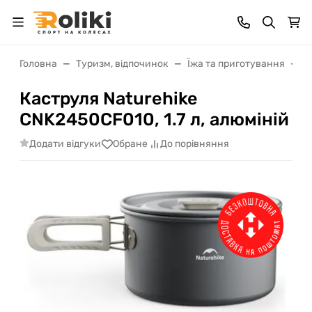
Головна
Туризм, відпочинок
Їжа та приготування
П
Каструля Naturehike
CNK2450CF010, 1.7 л, алюміній
Додати відгуки
Обране
До порівняння