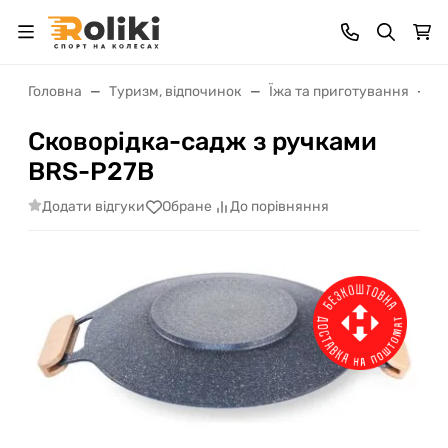
Головна
Туризм, відпочинок
Їжа та приготування
П
Сковорідка-садж з ручками
BRS-P27B
Додати відгуки
Обране
До порівняння