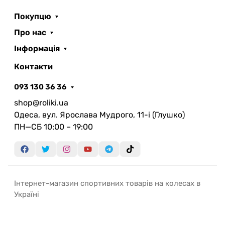
теплопровідністю
Покупцю
Потовщене дно для рівномірного нагрівання
Діаметр робочої поверхні – 30 см
Про нас
Вага сковороди – 608 грамів
Інформація
Сталеве кільце для встановлення на газову
Контакти
пальник у комплекті
093 130 36 36
Сковорідка-садж з ручками BRS-P27B
представлена у магазині “Ролики” — виберіть
shop@roliki.ua
надійний посуд із дбайливим підходом до
Одеса, вул. Ярослава Мудрого, 11-i (Глушко)
процесу готування та комфортом у дорозі.
ПН—СБ 10:00 – 19:00
Інтернет-магазин спортивних товарів на колесах в
Україні