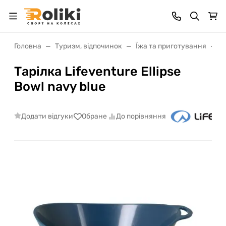
Головна
Туризм, відпочинок
Їжа та приготування
П
Тарілка Lifeventure Ellipse
Bowl navy blue
Додати відгуки
Обране
До порівняння