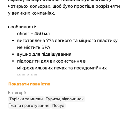
чотирьох кольорах, щоб було простіше розрізняти
у великих компаніях.
особливості:
обсяг – 450 мл
виготовлена ??з легкого та міцного пластику,
не містить BPA
вушко для підвішування
підходити для використання в
мікрохвильових печах та посудомийних
машинах.
зроблено у Великій Британії
Показати повністю
Категорії:
Тарілки та миски
Туризм, відпочинок
Їжа та приготування
Посуд