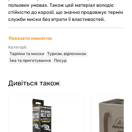
польових умовах. Також цей матеріал володіє
стійкістю до корозії, що значно продовжує термін
служби миски без втрати її властивостей.
Миска титанова Naturehike
Показати повністю
NH21CJ010 – продуманий
Категорії:
аксесуар для ваших пригод
Тарілки та миски
Туризм, відпочинок
Їжа та приготування
Посуд
Naturehike NH21CJ010 обладнана компактною
ручкою, яка не лише зручно лягає в руку, а й
виконує роль гака для підвішування. Це полегшує
Дивіться також
її зберігання під час приготування їжі або
транспортування, заощаджуючи місце у
наплічнику. У комплекті з мискою йде сітчастий
чохол, який захищає посуд від пошкоджень і
зручний для компактного пакування.
Основні характеристики: