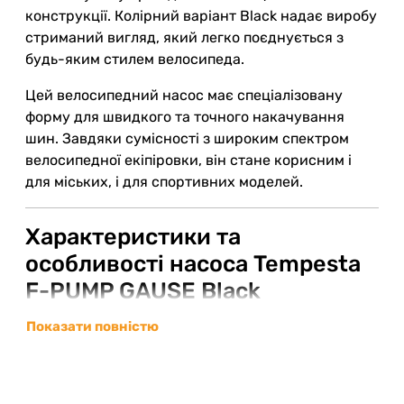
конструкції. Колірний варіант Black надає виробу
стриманий вигляд, який легко поєднується з
будь-яким стилем велосипеда.
Цей велосипедний насос має спеціалізовану
форму для швидкого та точного накачування
шин. Завдяки сумісності з широким спектром
велосипедної екіпіровки, він стане корисним і
для міських, і для спортивних моделей.
Характеристики та
особливості насоса Tempesta
F-PUMP GAUSE Black
Матеріал:
алюмінієвий сплав – витривалість і
Показати повністю
легкість в одній моделі;
Колір:
чорний – стильний і ненав’язливий;
Тип:
насос, спеціально розроблений для