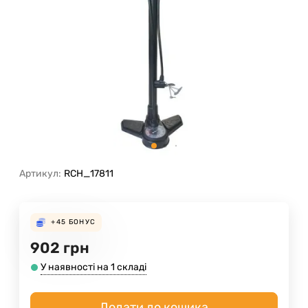
Артикул:
RCH_17811
+45
БОНУС
902
грн
У наявності на 1 складі
Додати до кошика