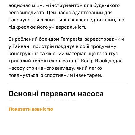
водночас міцним інструментом для будь-якого
велосипедиста. Цей насос адаптований для
накачування різних типів велосипедних шин, що
підкреслює його універсальність.
Вироблений брендом Tempesta, зареєстрованим
у Тайвані, пристрій поєднує в собі продуману
конструкцію та якісний матеріал, що гарантує
тривалий термін експлуатації. Колір Black додає
насосу стриманого вигляду, який легко
поєднується із спортивним інвентарем.
Основні переваги насоса
Tempesta T-MINI Black
Показати повністю
Матеріал корпусу:
алюмінієвий сплав –
забезпечує легкість і довговічність;
Тип насоса:
ручний велосипедний насос;
Сумісність:
підходить для накачування шин