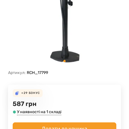
Артикул:
RCH_17799
+29
БОНУС
587
грн
У наявності на 1 складі
Додати до кошика