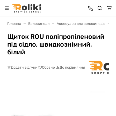
Головна
Велосипеди
Аксесуари для велосипедів
Щ
Щиток ROU поліпропіленовий
під сідло, швидкознімний,
білий
Додати відгуки
Обране
До порівняння