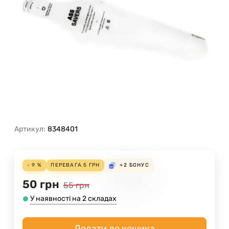
Артикул:
8348401
- 9 %
ПЕРЕВАГА
5
ГРН
+2
БОНУС
50
грн
55
грн
У наявності на 2 складах
Додати до кошика