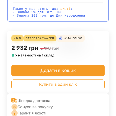
Також у нас діють такі
акції
:
- Знижка 5% для ЗСУ, ТРО
- Знижка 200 грн. до Дня Народження
- 8 %
ПЕРЕВАГА
266
ГРН
+146
БОНУС
2 932
грн
3 198
грн
У наявності на 1 складі
Додати в кошик
Купити в один клік
Швидка доставка
Бонуси за покупку
Гарантія якості