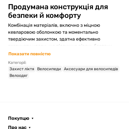
Продумана конструкція для
безпеки й комфорту
Комбінація матеріалів, включно з міцною
кевларовою оболонкою та моментально
твердіючим захистом, здатна ефективно
поглинати удари, що підвищує рівень безпеки
при падіннях або зіткненнях. Легка та компактна
Показати повністю
модель важить лише 291 грам, що робить її
Категорії:
практично невідчутною навіть під час
Захист ліктя
Велосипеди
Аксесуари для велосипедів
інтенсивного навантаження.
Велоодяг
Анатомічна форма
забезпечує точне
прилягання і не обмежує рухи.
Матеріали
: 60% поліуретан, 18% поліестер, 7%
нейлон, 5% TPU, 7% силікон, 3% гума — це
поєднання відповідає стандартам
Покупцю
велосипедного захисту.
Фіксація
за допомогою регульованих
Про нас