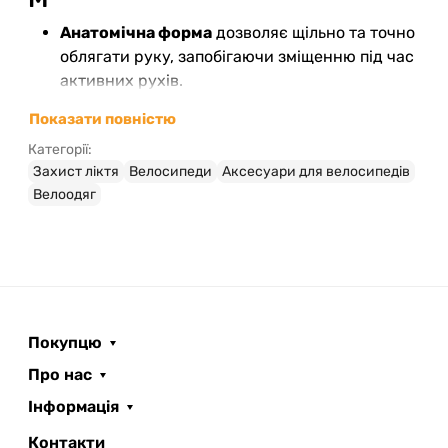
Анатомічна форма
дозволяє щільно та точно
облягати руку, запобігаючи зміщенню під час
активних рухів.
Міцний зовнішній шар
з матеріалу Cordura
Показати повністю
стійкий до стирання і розривів, що гарантує
Категорії:
довговічність навіть при інтенсивному
Захист ліктя
Велосипеди
Аксесуари для велосипедів
використанні.
Велоодяг
Комфортна внутрішня підкладка
на основі
неопрену забезпечує приємні відчуття і не
викликає подразнень під час тривалих
тренувань.
Регульовані липучки
зверху та знизу
надають можливість підлаштувати
Покупцю
налокітник під індивідуальні розміри руки (M
– обхват біцепса 27-30 см).
Про нас
Силіконове покриття верхньої манжети
Інформація
запобігає зісковзуванню під час активного
руху.
Контакти