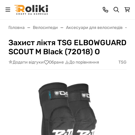
Головна
Велосипеди
Аксесуари для велосипедів
В
Захист ліктя TSG ELBOWGUARD
SCOUT M Black (72018) O
Додати відгуки
TSG
Обране
До порівняння