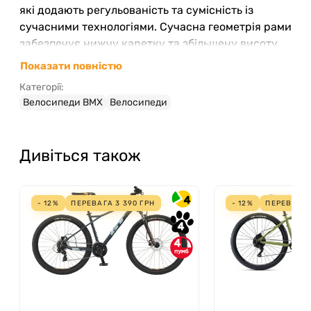
які додають регульованість та сумісність із
сучасними технологіями. Сучасна геометрія рами
забезпечує нижчу каретку та збільшену висоту
стійки Gap для стабільної їзди.
Показати повністю
Категорії:
Велосипеди BMX
Велосипеди
Дивіться також
4
- 12%
ПЕРЕВАГА
3 390
ГРН
- 12%
ПЕРЕВАГА
4
4