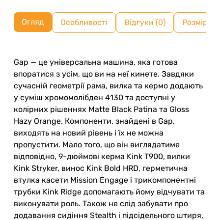
Огляд
Особливості
Відгуки (0)
Розмірна 
Gap — це універсальна машина, яка готова
впоратися з усім, що ви на неї кинете. Завдяки
сучасній геометрії рама, вилка та кермо додають
у суміш хромомолібден 4130 та доступні у
колірних рішеннях Matte Black Patina та Gloss
Hazy Orange. Компоненти, знайдені в Gap,
виходять на новий рівень і їх не можна
пропустити. Мало того, що він виглядатиме
відповідно, 9-дюймові керма Kink T900, вилки
Kink Stryker, винос Kink Bold HRD, герметична
втулка касети Mission Engage і трикомпонентні
трубки Kink Ridge допомагають йому відчувати та
виконувати роль. Також не слід забувати про
додавання сидіння Stealth і підсідельного штиря,