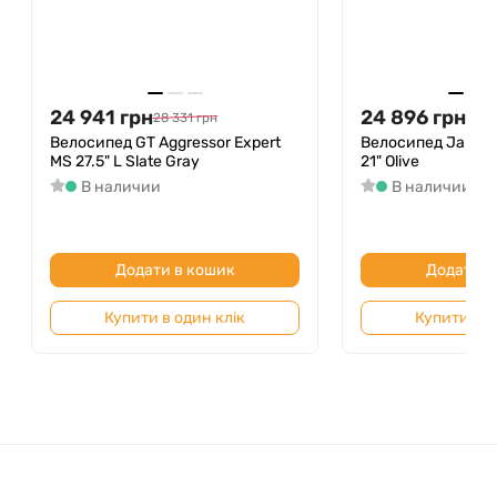
24 941
грн
24 896
грн
28 331
грн
28 3
Велосипед GT Aggressor Expert
Велосипед Jamis D
MS 27.5" L Slate Gray
21" Olive
В наличии
В наличии
Додати в кошик
Додати в
Купити в один клік
Купити в о