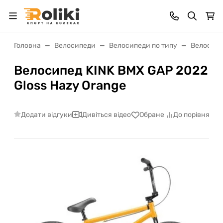
Головна
Велосипеди
Велосипеди по типу
Велосип
Велосипед KINK BMX GAP 2022
Gloss Hazy Orange
Додати відгуки
Дивіться відео
Обране
До порівняння