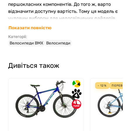
першокласних компонентів. До того ж, варто
відзначити доступну вартість. Тому ця модель є
чудовим вибором для недосвідчених райдерів.
Показати повністю
Категорії:
Велосипеди BMX
Велосипеди
Дивіться також
4
- 12%
ПЕРЕВАГА
4
4