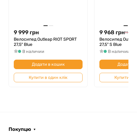
9 999
грн
9 968
грн
11 316
Велосипед Outleap RIOT SPORT
Велосипед Outleap 
27,5″ Blue
27,5" S Blue
В наличии
В наличии
Додати в кошик
Додати в
Купити в один клік
Купити в о
Покупцю