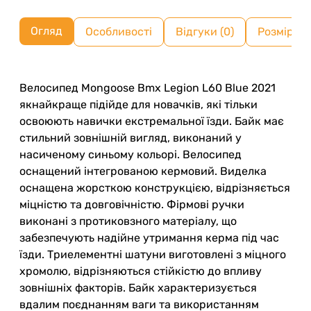
Огляд
Особливості
Відгуки (0)
Розмірна 
Велосипед Mongoose Bmx Legion L60 Blue 2021
якнайкраще підійде для новачків, які тільки
освоюють навички екстремальної їзди. Байк має
стильний зовнішній вигляд, виконаний у
насиченому синьому кольорі. Велосипед
оснащений інтегрованою кермовий. Виделка
оснащена жорсткою конструкцією, відрізняється
міцністю та довговічністю. Фірмові ручки
виконані з протиковзного матеріалу, що
забезпечують надійне утримання керма під час
їзди. Триелементні шатуни виготовлені з міцного
хромолю, відрізняються стійкістю до впливу
зовнішніх факторів. Байк характеризується
вдалим поєднанням ваги та використанням