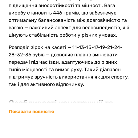
підвищення зносостійкості та міцності. Вага
виробу становить 446 грамів, що забезпечує
оптимальну балансованість між довговічністю та
вагою — важливий аспект для велосипедистів, які
цінують стабільність роботи у різних умовах.
Розподіл зірок на касеті — 11-13-15-17-19-21-24-
28-32-36 зубів — дозволяє плавно змінювати
передачі під час їзди, адаптуючись до різних
типів місцевості та вимог руху. Такий діапазон
підтримує зручність використання як для спорту,
так і для активного відпочинку.
Особливості конструкції та
експлуатації MicroSHIFT CS-
Показати повністю
H100 11-36
Кована сталь:
деталі касети виготовлені з