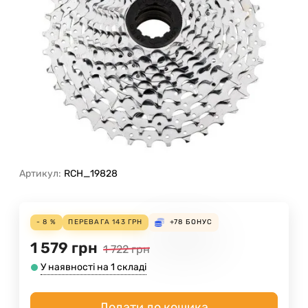
Артикул:
RCH_19828
- 8 %
ПЕРЕВАГА
143
ГРН
+78
БОНУС
1 579
грн
1 722
грн
У наявності на 1 складі
Додати до кошика