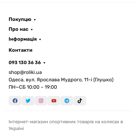
безперервно кованої сталі, що гарантує довгу
службу без втрати точності перемикання.
Хромоване покриття:
забезпечує захист від
Покупцю
корозії та додаткову міцність під час
Про нас
експлуатації навіть у складних погодних
умовах.
Інформація
Сумісність:
розрахована на 10-швидкісні
Контакти
системи велосипеда, що робить цю касету
відповідною для більшості моделей,
093 130 36 36
призначених для велосипедного спорту.
shop@roliki.ua
Колір:
класичний сріблястий відтінок
Одеса, вул. Ярослава Мудрого, 11-i (Глушко)
підкреслить технічний стиль велосипеда.
ПН—СБ 10:00 – 19:00
Касета MicroSHIFT XLE 10SPD 11-36T— це вибір
для тих, хто шукає збалансовану деталь із
якісним матеріалом і продуманою геометрією, що
забезпечить плавність передач та міцність на
Інтернет-магазин спортивних товарів на колесах в
тривалий термін.
Україні
В асортименті магазина “Ролики” дана модель