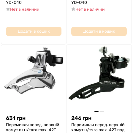
YD-Q40
YD-Q40
Нет в наличии
Нет в наличии
Додати в кошик
Додати в кошик
631
грн
246
грн
Перемикач перед. верхній
Перемикач перед. верхній
хомут в+н/тяга max-42T
хомут н/тяга max-42T под