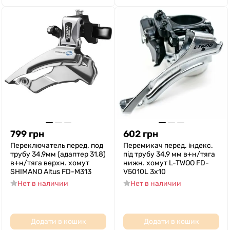
799
грн
602
грн
Переключатель перед. под
Перемикач перед. індекс.
трубу 34,9мм (адаптер 31,8)
під трубу 34,9 мм в+н/тяга
в+н/тяга верхн. хомут
нижн. хомут L-TWOO FD-
SHIMANO Altus FD-M313
V5010L 3x10
Нет в наличии
Нет в наличии
Додати в кошик
Додати в кошик