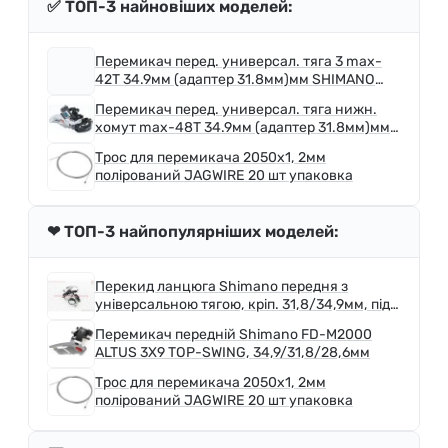
✅ ТОП-3 найновіших моделей:
Перемикач перед. универсал. тяга 3 max-
42T 34.9мм (адаптер 31.8мм)мм SHIMANO
FD-TY600-L6 срiблястий з чорним
Перемикач перед. универсал. тяга нижн.
хомут max-48T 34.9мм (адаптер 31.8мм)мм
SHIMANO FD-M310 срiблястий з чорним
Трос для перемикача 2050х1, 2мм
полірований JAGWIRE 20 шт упаковка
❤ ТОП-3 найпопулярніших моделей:
Перекид ланцюга Shimano передня з
універсальною тягою, кріп. 31,8/34,9мм, під
шатун 48T, FD-TY510
Перемикач передній Shimano FD-M2000
ALTUS 3X9 TOP-SWING, 34,9/31,8/28,6мм
Трос для перемикача 2050х1, 2мм
полірований JAGWIRE 20 шт упаковка