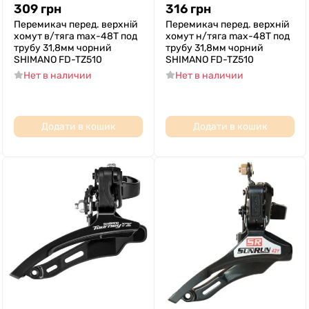
309
грн
316
грн
Перемикач перед. верхній
Перемикач перед. верхній
хомут в/тяга max-48T под
хомут н/тяга max-48T под
трубу 31,8мм чорний
трубу 31,8мм чорний
SHIMANO FD-TZ510
SHIMANO FD-TZ510
Нет в наличии
Нет в наличии
Додати в кошик
Додати в кошик