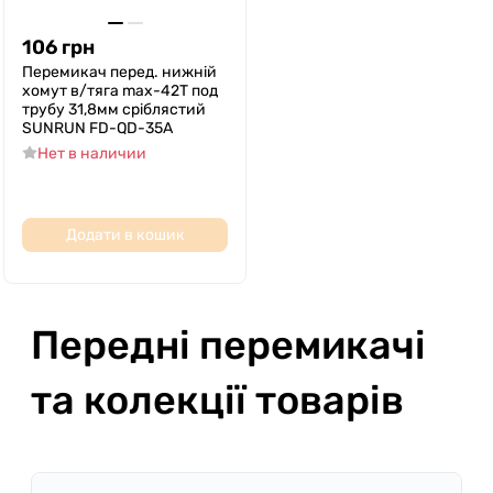
106
грн
Перемикач перед. нижній
хомут в/тяга max-42T под
трубу 31,8мм срiблястий
SUNRUN FD-QD-35A
Нет в наличии
Додати в кошик
Передні перемикачі
та колекції товарів