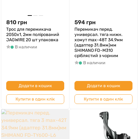
810
грн
594
грн
Трос для перемикача
Перемикач перед.
2050х1, 2мм полірований
универсал. тяга нижн.
JAGWIRE 20 шт упаковка
хомут max-48T 34.9мм
(адаптер 31.8мм)мм
В наличии
SHIMANO FD-M310
срiблястий з чорним
В наличии
Додати в кошик
Додати в кошик
Купити в один клік
Купити в один клік