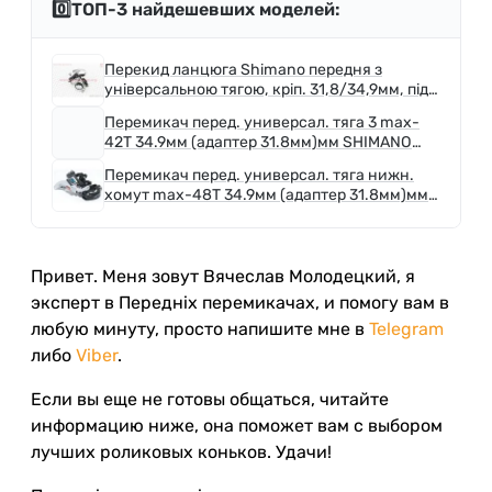
0️⃣ТОП-3 найдешевших моделей:
Перекид ланцюга Shimano передня з
універсальною тягою, кріп. 31,8/34,9мм, під
шатун 48T, FD-TY510
Перемикач перед. универсал. тяга 3 max-
42T 34.9мм (адаптер 31.8мм)мм SHIMANO
FD-TY600-L6 срiблястий з чорним
Перемикач перед. универсал. тяга нижн.
хомут max-48T 34.9мм (адаптер 31.8мм)мм
SHIMANO FD-M310 срiблястий з чорним
Привет. Меня зовут Вячеслав Молодецкий, я
эксперт в Передніх перемикачах, и помогу вам в
любую минуту, просто напишите мне в
Telegram
либо
Viber
.
Если вы еще не готовы общаться, читайте
информацию ниже, она поможет вам с выбором
лучших роликовых коньков. Удачи!