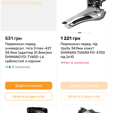
531
грн
1 221
грн
Перемикач перед.
Перемикач перед. під
универсал. тяга 3 max-42T
трубу 34,9мм хомут
34.9мм (адаптер 31.8мм)мм
SHIMANO TIAGRA FD-4700
SHIMANO FD-TY600-L6
під 2х10
срiблястий з чорним
Нет в наличии
В наличии
Додати в кошик
Додати в кошик
Купити в один клік
Купити в один клік