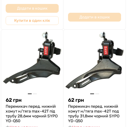
Додати в кошик
Додати в кошик
Купити в один клік
62
грн
62
грн
Перемикач перед. нижній
Перемикач перед. нижній
хомут н/тяга max-42T під
хомут н/тяга max-42T под
трубу 28,6мм чорний SYPO
трубу 31,8мм чорний SYPO
YD-Q50
YD-Q50