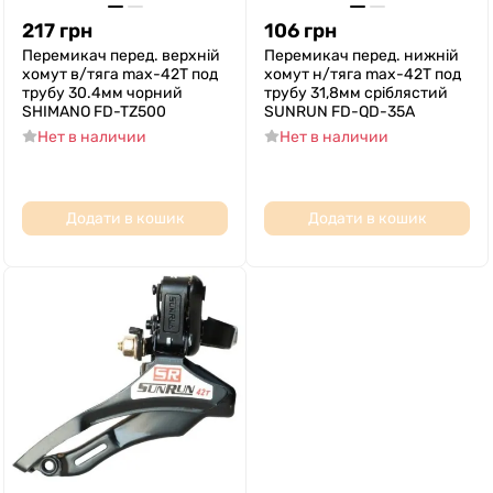
217
грн
106
грн
Перемикач перед. верхній
Перемикач перед. нижній
хомут в/тяга max-42T под
хомут н/тяга max-42T под
трубу 30.4мм чорний
трубу 31,8мм срiблястий
SHIMANO FD-TZ500
SUNRUN FD-QD-35A
Нет в наличии
Нет в наличии
Додати в кошик
Додати в кошик