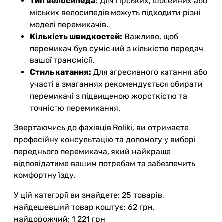
Тип велосипеда:
Для гірських, шосейних або
міських велосипедів можуть підходити різні
моделі перемикачів.
Кількість швидкостей:
Важливо, щоб
перемикач був сумісний з кількістю передач
вашої трансмісії.
Стиль катання:
Для агресивного катання або
участі в змаганнях рекомендується обирати
перемикачі з підвищеною жорсткістю та
точністю перемикання.
Звертаючись до фахівців Roliki, ви отримаєте
професійну консультацію та допомогу у виборі
переднього перемикача, який найкраще
відповідатиме вашим потребам та забезпечить
комфортну їзду.
У цій категорії ви знайдете: 25 товарів,
найдешевший товар коштує: 62 грн,
найдорожчий: 1 221 грн