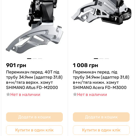
901
грн
1 008
грн
Перемикач перед. 40T під
Перемикач перед. під
трубу 34,9мм (адаптер 31,8)
трубу 34,9мм (адаптер 31,8)
в+н/тяга верхн. хомут
в+н/тяга нижн. хомут
SHIMANO Altus FD-M2000
SHIMANO Aсera FD-M3000
Нет в наличии
Нет в наличии
Додати в кошик
Додати в кошик
Купити в один клік
Купити в один клік