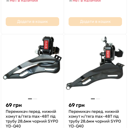
Нет в наличии
Нет в наличии
Додати в кошик
Додати в кошик
69
грн
69
грн
Перемикач перед. нижній
Перемикач перед. нижній
хомут в/тяга max-48T під
хомут н/тяга max-48T під
трубу 28,6мм чорний SYPO
трубу 28,6мм чорний SYPO
YD-Q40
YD-Q40