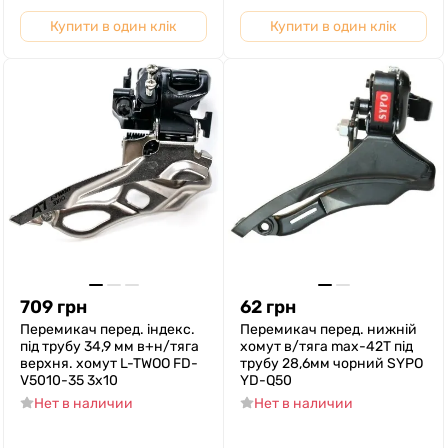
Купити в один клік
Купити в один клік
709
грн
62
грн
Перемикач перед. індекс.
Перемикач перед. нижній
під трубу 34,9 мм в+н/тяга
хомут в/тяга max-42T під
верхня. хомут L-TWOO FD-
трубу 28,6мм чорний SYPO
V5010-35 3x10
YD-Q50
Нет в наличии
Нет в наличии