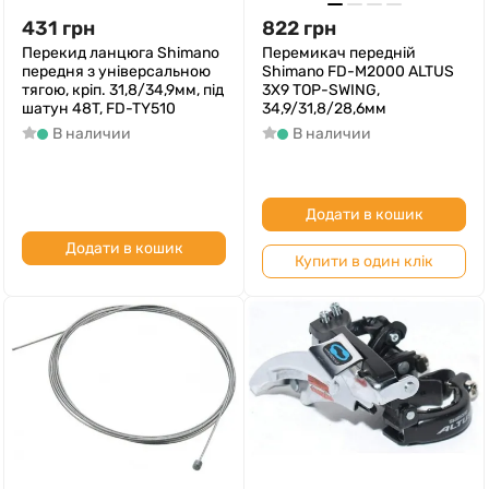
431
грн
822
грн
Перекид ланцюга Shimano
Перемикач передній
передня з універсальною
Shimano FD-M2000 ALTUS
тягою, кріп. 31,8/34,9мм, під
3X9 TOP-SWING,
шатун 48T, FD-TY510
34,9/31,8/28,6мм
В наличии
В наличии
Додати в кошик
Додати в кошик
Купити в один клік