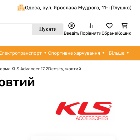
Одеса, вул. Ярослава Мудрого, 11-i (Глушко)
Шукати
Введіть
Порівняти
Обране
Кошик
Електротранспорт
Спортивне харчування
Більше
ерма KLS Advancer 17 2Density, жовтий
жовтий