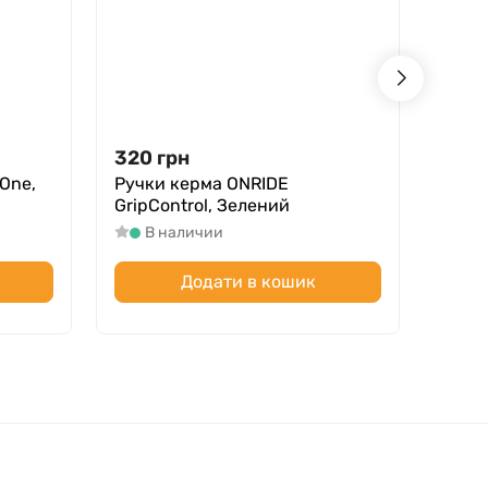
320
грн
300
One,
Ручки керма ONRIDE
Грипс
GripControl, Зелений
В
В наличии
Додати в кошик