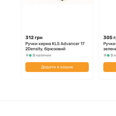
312
грн
305
г
Ручки керма KLS Advancer 17
Ручки
2Density, бірюзовий
зелен
В наличии
В 
Додати в кошик