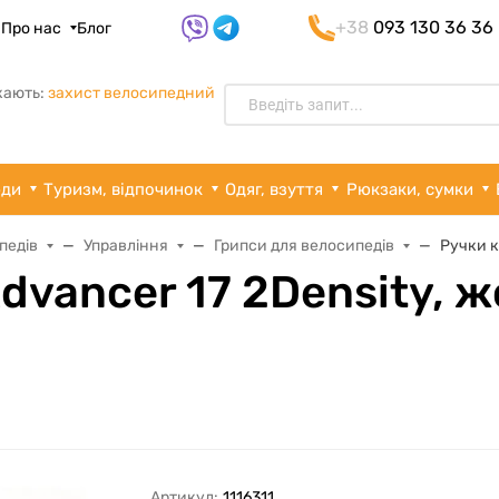
+38
093 130 36 36
я
Про нас
Блог
кають:
захист велосипедний
рди
Туризм, відпочинок
Одяг, взуття
Рюкзаки, сумки
педів
Управління
Грипси для велосипедів
Ручки к
dvancer 17 2Density, 
Артикул:
1116311