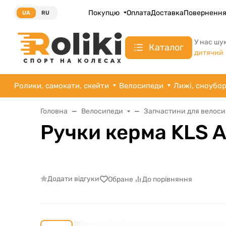
Покупцю
Оплата
Доставка
Поверненн
UA
RU
У нас шу
Каталог
дитячий
Ролики, самокати, скейти
Велосипеди
Лижі, сноубо
Головна
Велосипеди
Запчастини для велоси
Ручки керма KLS A
Додати відгуки
Обране
До порівняння