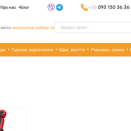
+38
093 130 36 36
я
Про нас
Блог
кають:
велосипед outleap rio
рди
Туризм, відпочинок
Одяг, взуття
Рюкзаки, сумки