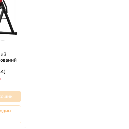
ний
ьований
4)
и
 кошик
 один