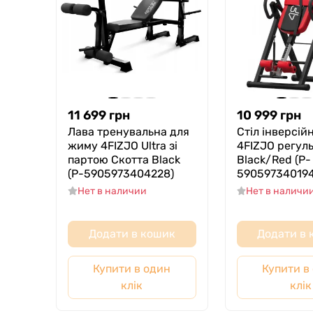
11 699
грн
10 999
грн
Лава тренувальна для
Стіл інверсій
жиму 4FIZJO Ultra зі
4FIZJO регул
партою Скотта Black
Black/Red (P-
(P-5905973404228)
590597340194
Нет в наличии
Нет в наличи
Додати в кошик
Додати в
Купити в один
Купити в
клік
клік