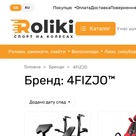
Покупцю
Оплата
Доставка
Поверненн
UA
RU
Каталог
У нас шу
Ролики, самокати, скейти
Велосипеди
Лижі, сноубо
Головна
Бренди
4FIZJO
Бренд: 4FIZJO™
Додано дату спад