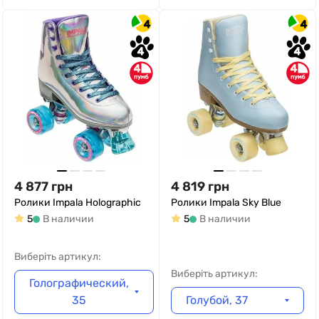
4
4
4
4
4
4
4 877
грн
4 819
грн
Ролики Impala Holographic
Ролики Impala Sky Blue
5
В наличии
5
В наличии
Виберіть артикул:
Виберіть артикул:
Голографический,
35
Голубой, 37