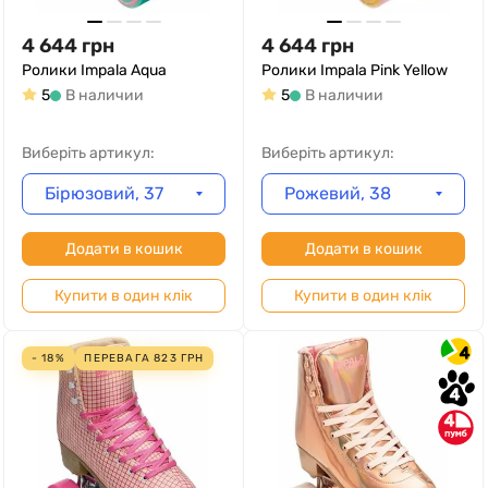
4 644
грн
4 644
грн
Ролики Impala Aqua
Ролики Impala Pink Yellow
5
В наличии
5
В наличии
Виберіть артикул:
Виберіть артикул:
Бірюзовий, 37
Рожевий, 38
Додати в кошик
Додати в кошик
Купити в один клік
Купити в один клік
4
- 18%
ПЕРЕВАГА
823
ГРН
4
4