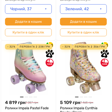
Чорний, 37
Зелений, 42
Додати в кошик
Додати в кошик
Купити в один клік
Купити в один клік
4
4
- 32%
ПЕРЕВАГА
2 238
ГРН
- 32%
ПЕРЕВАГА
2 356
ГРН
4
4
4
4
4 819
грн
5 109
грн
7 057
грн
7 465
грн
Ролики Impala Pastel Fade
Ролики Impala Cynthia