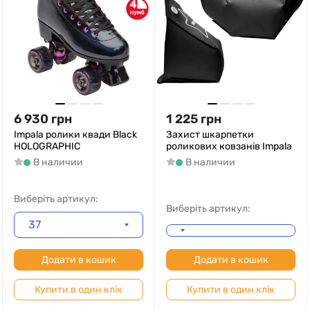
4
6 930
грн
1 225
грн
Impala ролики квади Black
Захист шкарпетки
HOLOGRAPHIC
роликових ковзанів Impala
В наличии
В наличии
Виберіть артикул:
Виберіть артикул:
37
Додати в кошик
Додати в кошик
Купити в один клік
Купити в один клік