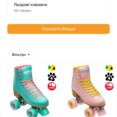
Льодові ковзани
56 товари
Показати більше
Фільтри
4
4
4
4
4
4