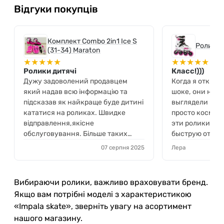
Відгуки покупців
Комплект Combo 2in1 Ice S
Ролики R
(31-34) Maraton
★
★
★
★
★
★
★
★
★
★
Ролики дитячі
Класс!)))
Дужу задоволений продавцем
Когда я открыла
який надав всю інформацію та
шоке, они намн
підсказав як найкраще буде дитині
выглядели в жи
кататися на роликах. Швидке
просто космиче
відправлення,якісне
эти ролики моя
обслуговування. Більше таких
быструю отправ
продавців.ОК.
было важно!
07 серпня 2025
Лера
Вибираючи ролики, важливо враховувати бренд.
Якщо вам потрібні моделі з характеристикою
«Impala skate», зверніть увагу на асортимент
нашого магазину.