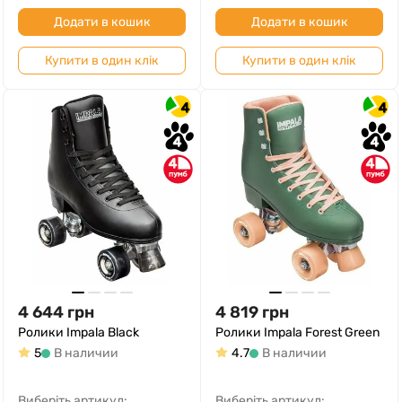
Додати в кошик
Додати в кошик
Купити в один клік
Купити в один клік
4
4
4
4
4
4
4 644
грн
4 819
грн
Ролики Impala Black
Ролики Impala Forest Green
5
В наличии
4.7
В наличии
Виберіть артикул:
Виберіть артикул: