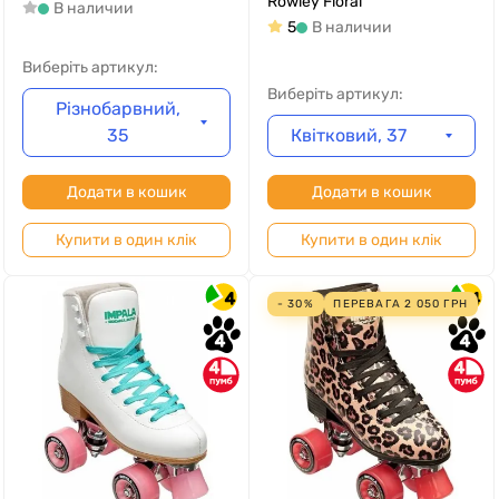
Rowley Floral
В наличии
5
В наличии
Виберіть артикул:
Виберіть артикул:
Різнобарвний,
35
Квітковий, 37
Додати в кошик
Додати в кошик
Купити в один клік
Купити в один клік
4
4
- 30%
ПЕРЕВАГА
2 050
ГРН
4
4
4
4