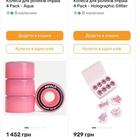
Колеса для роликів Impala
Колеса для роликів Impala
4 Pack - Aqua
4 Pack - Holographic Glitter
В наличии
В наличии
Додати в кошик
Додати в кошик
Купити в один клік
Купити в один клік
1 452
грн
929
грн