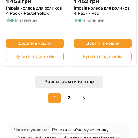
1 452
грн
1 452
грн
Impala колеса для роликов
Impala колеса для роликов
4 Pack - Pastel Yellow
4 Pack - Red
В наличии
В наличии
Додати в кошик
Додати в кошик
Купити в один клік
Купити в один клік
Завантажити більше
1
2
Next page
Часто шукають:
Ролики на м'якому черевику
Ролики на 4 колеса
Фіксовані роликові ковзани