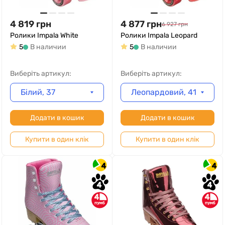
4 819
грн
4 877
грн
6 927
грн
Ролики Impala White
Ролики Impala Leopard
5
В наличии
5
В наличии
Виберіть артикул:
Виберіть артикул:
Білий, 37
Леопардовий, 41
Додати в кошик
Додати в кошик
Купити в один клік
Купити в один клік
4
4
4
4
4
4