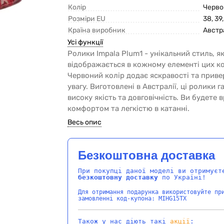
Колір
Черв
Розміри EU
38, 39,
Країна виробник
Австр
Усі функції
Ролики Impala Plum1 - унікальний стиль, я
відображається в кожному елементі цих ко
Червоний колір додає яскравості та приве
увагу. Виготовлені в Австралії, ці ролики 
високу якість та довговічність. Ви будете в
комфортом та легкістю в катанні.
Весь опис
Безкоштовна доставка
При покупці даної моделі ви отримуєт
безкоштовну доставку
по Україні!
Для отримання подарунка використовуйте пр
замовленні код-купона: MIHG15TX
Також у нас діють такі
акції
: