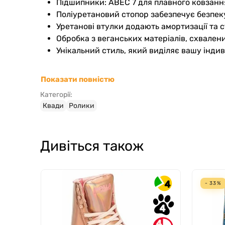
Підшипники: ABEC 7 для плавного ковзанн
Поліуретановий стопор забезпечує безпек
Уретанові втулки додають амортизації та с
Обробка з веганських матеріалів, схвален
Унікальний стиль, який виділяє вашу індиві
Ролики Impala Plum у каталозі магазину Roliki
Показати повністю
допомагають покращити координацію рухів і ві
Категорії:
Квади
Ролики
Для кого підходять ролики
Для початківців, які хочуть одягнути якіс
Дивіться також
Для активних людей, що прагнуть поєднат
Для шанувальників танців і фітнесу на рол
Тих, хто бажає виділитися яскравим коль
Фанатів продукції бренду Impala, відомого 
4
- 33%
Roliki.ua пропонує ролики Impala Plum — поєд
4
4