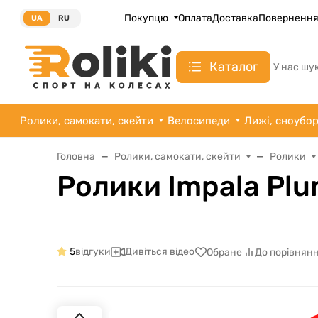
Покупцю
Оплата
Доставка
Поверненн
UA
RU
Каталог
У нас шу
Ролики, самокати, скейти
Велосипеди
Лижі, сноубо
Головна
Ролики, самокати, скейти
Ролики
Ролики Impala Pl
5
відгуки
Дивіться відео
Обране
До порівнян