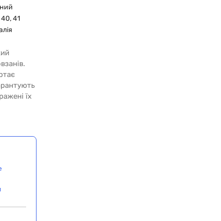
оний
 40, 41
алія
кий
взанів.
ртає
гарантують
ражені їх
е
и