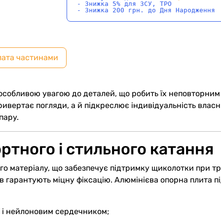
- Знижка 5% для ЗСУ, ТРО
- Знижка 200 грн. до Дня Народження
лата частинами
 особливою увагою до деталей, що робить їх неповторним 
ивертає погляди, а й підкреслює індивідуальність власни
пару.
ртного і стильного катання
о матеріалу, що забезпечує підтримку щиколотки при три
в гарантують міцну фіксацію. Алюмінієва опорна плита пі
A і нейлоновим сердечником;