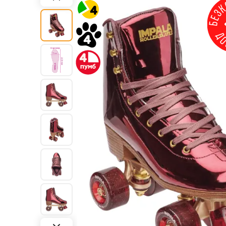
4
4
4