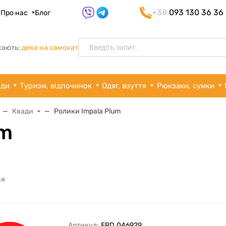
+38
093 130 36 36
я
Про нас
Блог
кають:
дека на самокат
рди
Туризм, відпочинок
Одяг, взуття
Рюкзаки, сумки
Квади
Ролики Impala Plum
um
ня
Артикул:
FRD.046929